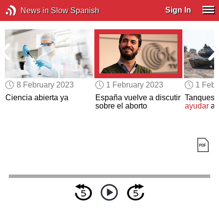
Sign In
News in Slow Spanish
8 February 2023
1 February 2023
1 Febr
Ciencia abierta ya
España vuelve a discutir
Tanques 
sobre el aborto
ayudar
a 