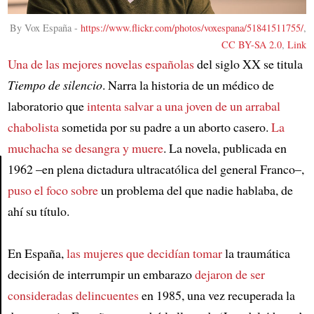
By Vox España -
https://www.flickr.com/photos/voxespana/51841511755/
,
CC BY-SA 2.0
,
Link
Una de las mejores novelas españolas
del siglo XX se titula
Tiempo de silencio
. Narra la historia de un médico de
laboratorio que
intenta salvar a una joven de un arrabal
chabolista
sometida por su padre a un aborto casero.
La
muchacha se desangra y muere
. La novela, publicada en
1962 –en plena dictadura ultracatólica del general Franco–,
puso el foco sobre
un problema del que nadie hablaba, de
Article
ahí su título.
En España,
las mujeres que decidían tomar
la traumática
decisión de interrumpir un embarazo
dejaron de ser
consideradas delincuentes
en 1985, una vez recuperada la