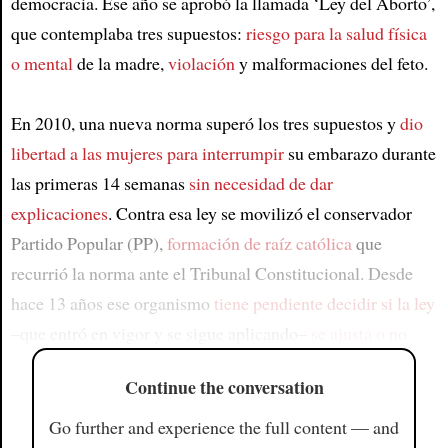
democracia. Ese año se aprobó la llamada ‘Ley del Aborto’,
que contemplaba tres supuestos:
riesgo para la salud física
o mental
de la madre,
violación
y malformaciones del feto.
En 2010, una nueva norma superó los tres supuestos y
dio
libertad a las mujeres para interrumpir
su embarazo durante
las primeras 14 semanas
sin necesidad de dar
explicaciones
. Contra esa ley se movilizó el conservador
Partido Popular (PP),
formación de raíz católica
que
recurrió la norma ante el Tribunal Constitucional. Desde
hace 13 años ese organismo
tiene pendiente decidir si la ley
–que entró en vigor y se sigue aplicando–
se ajusta o no
Continue the conversation
Go further and experience the full content — and