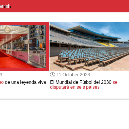
anish
23
11 October 2023
so
de una leyenda viva
El Mundial de Fútbol del 2030
se
disputará en seis países