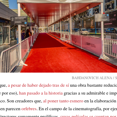
BAHDANOVICH ALENA / Shu
 que,
a pesar de haber dejado tras de sí
una obra bastante reducid
 por eso),
han pasado a la historia
gracias a su admirable e im
tico. Son creadores que,
al poner tanto esmero
en la elaboración
ien parecen
orfebres
. En el campo de la cinematografía, por eje
directores sumamente prolíficos,
cuyas películas se cuentan por