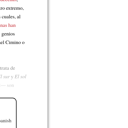
tro extremo,
 cuales, al
nas han
n genios
el Cimino o
trata de
l sur
y
El sol
92— son
panish