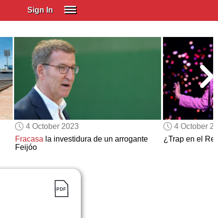
Sign In
SIGN IN
Spanish (Spain)
Spanish (Latino)
SUBSCRIBE
EDUCATIONAL LICENSES
GIFT CARDS
4 October 2023
4 October 2
OTHER LANGUAGES
Fracasa
la investidura de un arrogante
¿Trap en el Rei
Feijóo
ABOUT US
ADJUST COLORS