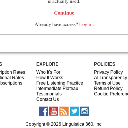
is actually used.
Continue
Already have access?
Log in
.
S
EXPLORE
POLICIES
iption Rates
Who It's For
Privacy Policy
ional Rates
How It Works
AI Transparency
ubscriptions
Free Listening Practice
Terms of Use
Intermediate Plateau
Refund Policy
Testimonials
Cookie Preferen
Contact Us
Copyright © 2026 Linguistica 360, Inc.