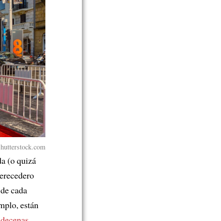
tterstock.com
a (o quizá
perecedero
 de cada
mplo, están
 decenas
,