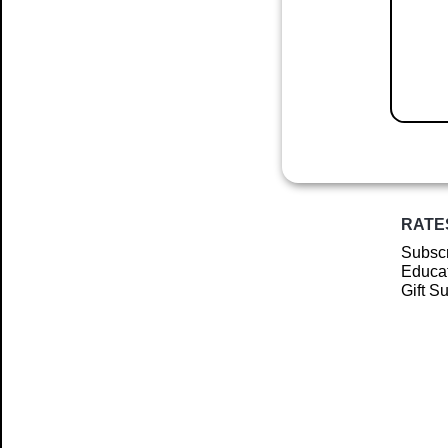
RATE
Subscr
Educat
Gift S