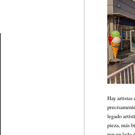
Article
Hay artistas
precisamente
legado artís
pieza, más b
por un lado 