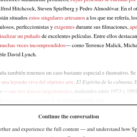
lfred Hitchcock, Steven Spielberg y Pedro Almodóvar. En el o
stán situados
estos singulares artesanos
a los que me refería, los
culosos, perfeccionistas y
exigentes
durante sus filmaciones,
ape
inalizar un puñado
de excelentes películas. Entre ellos destaca
muchas veces incomprendidos
— como Terrence Malick, Micha
able David Lynch.
ña también tenemos un caso bastante especial e ilustrativo. Se 
,
una leyenda viva del séptimo arte
.
El Espíritu de la colmena
,
E
lo
—
sus tres únicos largometrajes
, realizados entre 1973 y 19
or
cualquier conocedor de
la cinematografía esp
Continue the conversation
rther and experience the full content — and understand how S