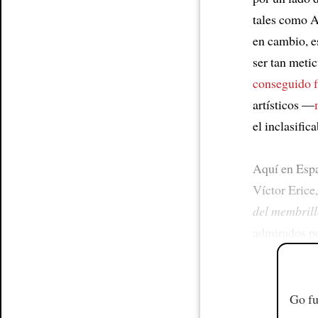
tales como A
en cambio, e
ser tan meti
conseguido f
artísticos —
el inclasific
Aquí en Espa
Víctor Erice
del membril
admirados p
Go fu