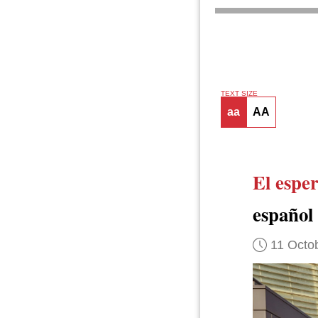
TEXT SIZE
aa
AA
El espe
español
11 Octo