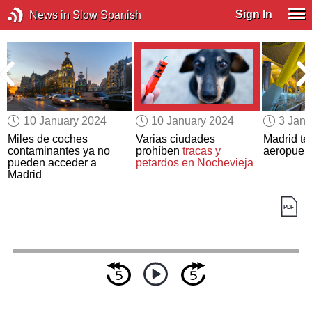
Sign In
News in Slow Spanish
10 January 2024
10 January 2024
3 Janu
Miles de coches
Varias ciudades
Madrid te
s
contaminantes ya no
prohíben
tracas y
aeropuert
pueden acceder a
petardos en Nochevieja
Madrid