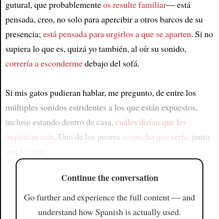
gutural, que probablemente
os resulte familiar
— está
pensada, creo, no solo para apercibir a otros barcos de su
presencia;
está pensada para urgirlos a que se aparten
. Si no
supiera lo que es, quizá yo también, al oír su sonido,
correría a esconderme
debajo del sofá.
Si mis gatos pudieran hablar, me pregunto, de entre los
múltiples sonidos estridentes a los que están expuestos,
incluso estando dentro de casa,
cuáles dirían que les
inquietan más
. Uno de los peores
sospecho que sería
, junto
con las sire
Continue the conversation
Go further and experience the full content — and
understand how Spanish is actually used.