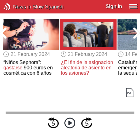
Sign In
News in Slow Spanish
21 February 2024
21 February 2024
14 Feb
“Niños Sephora”:
¿El fin de la asignación
Cataluña 
gastarse
900 euros en
aleatoria de asiento en
emergenci
cosmética con 6 años
los aviones?
la sequía