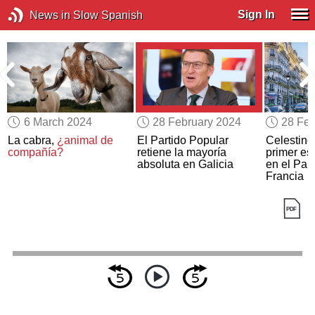
Sign In
News in Slow Spanish
6 March 2024
28 February 2024
28 Feb
La cabra,
¿animal de
El Partido Popular
Celestino
a
compañía?
retiene la mayoría
primer esp
absoluta en Galicia
en el Pan
Francia