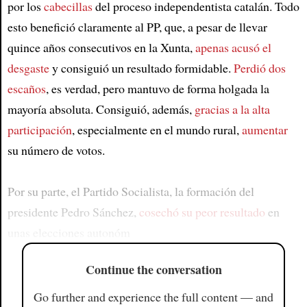
por los
cabecillas
del proceso independentista catalán. Todo
esto benefició claramente al PP, que, a pesar de llevar
quince años consecutivos en la Xunta,
apenas acusó el
desgaste
y consiguió un resultado formidable.
Perdió dos
escaños
, es verdad, pero mantuvo de forma holgada la
mayoría absoluta. Consiguió, además,
gracias a la alta
participación
, especialmente en el mundo rural,
aumentar
su número de votos.
Por su parte, el Partido Socialista, la formación del
presidente Pedro Sánchez,
cosechó su peor resultado
en
unas elecciones autonóm
Continue the conversation
Go further and experience the full content — and