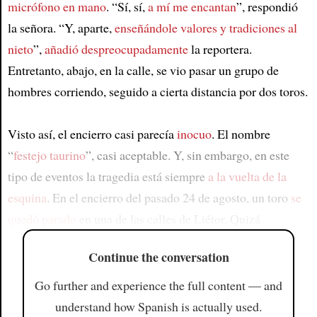
micrófono en mano
. “Sí, sí,
a mí me encantan
”, respondió
la señora. “Y, aparte,
enseñándole valores y tradiciones al
nieto
”,
añadió despreocupadamente
la reportera.
Entretanto, abajo, en la calle, se vio pasar un grupo de
hombres corriendo, seguido a cierta distancia por dos toros.
Visto así, el encierro casi parecía
inocuo
. El nombre
“
festejo taurino
”, casi aceptable. Y, sin embargo, en este
tipo de eventos la tragedia está siempre
a la vuelta de la
esquina
. En el encierro del pasado 24 de agosto, un toro
se
quedó parado
en una de las calles de Liétor. Quizá
Continue the conversation
Go further and experience the full content — and
understand how Spanish is actually used.