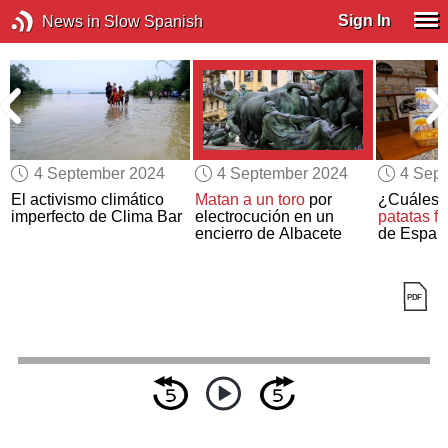
Sign In
News in Slow Spanish
4 September 2024
4 September 2024
4 Sep
El activismo climático
Matan a un toro
por
¿Cuáles s
imperfecto de Clima Bar
electrocución en un
patatas fr
encierro de Albacete
de Españ