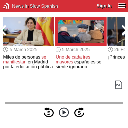
Sign In
News in Slow Spanish
5 March 2025
5 March 2025
26 Feb
Miles de personas
se
Uno de cada tres
¡Princesa
manifiestan
en Madrid
mayores
españoles se
por la educación pública
siente ignorado