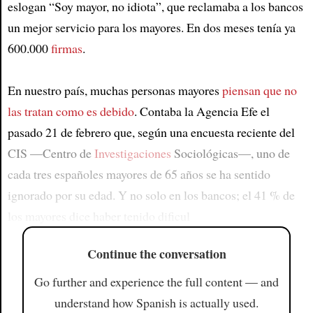
eslogan “Soy mayor, no idiota”, que reclamaba a los bancos
un mejor servicio para los mayores. En dos meses tenía ya
600.000
firmas
.
En nuestro país, muchas personas mayores
piensan que no
las tratan como es debido
. Contaba la Agencia Efe el
pasado 21 de febrero que, según una encuesta reciente del
CIS —Centro de
Investigaciones
Sociológicas—, uno de
cada tres españoles mayores de 65 años se ha sentido
ignorado por su edad. Y no solo en los bancos; el 41 % de
los mayores dice haber tenido dificul
Continue the conversation
Go further and experience the full content — and
understand how Spanish is actually used.