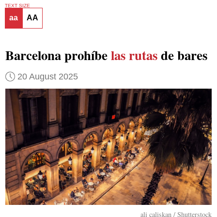
TEXT SIZE
aa
AA
Barcelona prohíbe
las rutas
de bares
20 August 2025
ali caliskan / Shutterstock