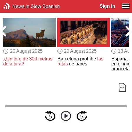
Sign In
News in Slow Spanish
20 August 2025
20 August 2025
13 Aug
a
¿Un toro de 300 metros
Barcelona prohíbe
las
España
s
de altura?
rutas
de bares
en el inic
arancelar