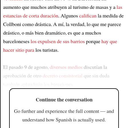
aumento que muchos atribuyen al turismo de masas y a
las
estancias de corta duración
. Algunos
califican
la medida de
Collboni como drástica. A mí, la verdad, lo que me parece
drástico, o más bien dramático, es que a muchos
barceloneses
los expulsen de sus barrios
porque
hay que
hacer sitio para
los turistas.
El pasado 9 de agosto,
diversos medios
discutían la
aprobación de otro
decreto consistorial
que sin duda
también aplaudirán los barcelones
Continue the conversation
Go further and experience the full content — and
understand how Spanish is actually used.