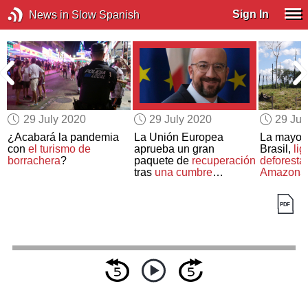
Sign In
News in Slow Spanish
29 July 2020
29 July 2020
29 Jul
¿Acabará la pandemia
La Unión Europea
La mayor
con
el turismo de
aprueba un gran
Brasil,
lig
borrachera
?
paquete de
recuperación
deforesta
tras
una cumbre
Amazona
maratoniana