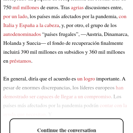
750
mil millones
de euros. Tras
agrias
discusiones entre,
por un lado
, los países más afectados por la pandemia,
con
Italia y España a la cabeza
, y, por otro, el grupo de los
autodenominados
“países frugales”, —Austria, Dinamarca,
Holanda y Suecia— el fondo de recuperación finalmente
incluirá 390 mil millones en subsidios y 360 mil millones
en
préstamos
.
En general, diría que el acuerdo es
un logro
importante. A
pesar de enormes discrepancias, los líderes europeos
han
demostrado ser capaces de llegar a un compromiso
. Los
países más afectados por la pandemia podrán
contar con la
ayuda que necesitan
. Y
Continue the conversation