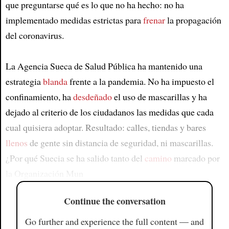
que preguntarse qué es lo que no ha hecho: no ha
implementado medidas estrictas para
frenar
la propagación
del coronavirus.
La Agencia Sueca de Salud Pública ha mantenido una
estrategia
blanda
frente a la pandemia. No ha impuesto el
confinamiento, ha
desdeñado
el uso de mascarillas y ha
dejado al criterio de los ciudadanos las medidas que cada
cual quisiera adoptar. Resultado: calles, tiendas y bares
llenos
de gente sin distancia de seguridad, ni mascarillas.
¿Por qué Suecia se ha salido tanto del
camino
marcado por
la Organización Mun
Continue the conversation
Go further and experience the full content — and