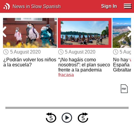
Sign In
News in Slow Spanish
5 August 2020
5 August 2020
5 Augu
¿Podrán volver los niños
“¡No hagáis como
No hay
v
a la escuela?
nosotros!”: el plan sueco
España si
frente a la pandemia
Gibraltar
fracasa