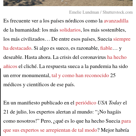
Emelie Lundman / Shutterstock.com
Es frecuente ver a los países nórdicos como la
avanzadilla
de la humanidad: los más
solidarios
, los más sostenibles,
los más civilizados… De entre esos países, Suecia
siempre
ha destacado
. Si algo es sueco, es razonable,
fiable
… y
deseable. Hasta ahora. La crisis del coronavirus
ha hecho
añicos
el cliché. La respuesta sueca a la pandemia ha sido
un error monumental,
tal y como han reconocido
25
médicos y científicos de ese país.
Article
En un manifiesto publicado en el
periódico
USA Today
el
21 de julio, los expertos alertan al mundo: “¡No hagáis
como nosotros!” Pero, ¿qué es lo que ha hecho Suecia
para
que sus expertos se arrepientan de tal modo
? Mejor habría