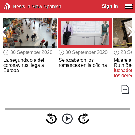
Sign In
News in Slow Spanish
30 September 2020
30 September 2020
23 Se
La segunda ola del
Se acabaron los
Muere a l
coronavirus llega a
romances en la oficina
Ruth Bade
Europa
luchadora
los derec
mujeres