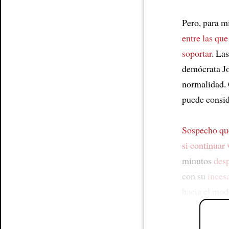
Pero, para m
entre las qu
soportar
. La
demócrata J
normalidad.
puede consid
Sospecho que
si continuar 
minutos
des
con su
inces
hacia el mod