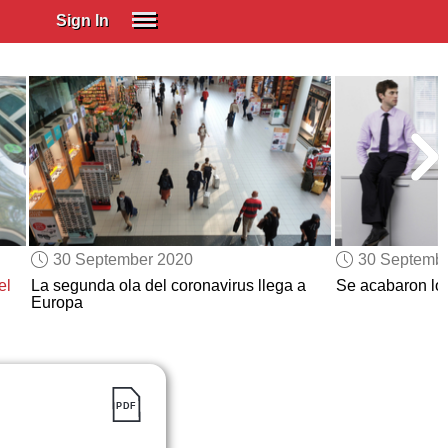
Sign In
SIGN IN
Spanish (Spain)
Spanish (Latino)
SUBSCRIBE
EDUCATIONAL LICENSES
GIFT CARDS
30 September 2020
30 Septemb
OTHER LANGUAGES
el
La segunda ola del coronavirus llega a
Se acabaron los
Europa
ABOUT US
ADJUST COLORS