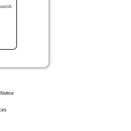
panish
 Notice
ces