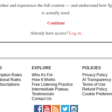
rther and experience the full content — and understand how S
is actually used.
Continue
Already have access?
Log in
.
S
EXPLORE
POLICIES
iption Rates
Who It's For
Privacy Policy
ional Rates
How It Works
AI Transparency
ubscriptions
Free Listening Practice
Terms of Use
Intermediate Plateau
Refund Policy
Testimonials
Cookie Preferen
Contact Us