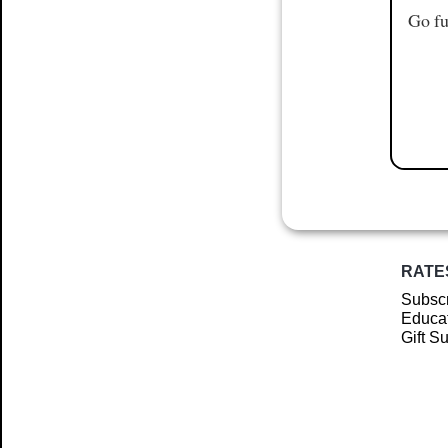
Go fu
RATE
Subscr
Educat
Gift S