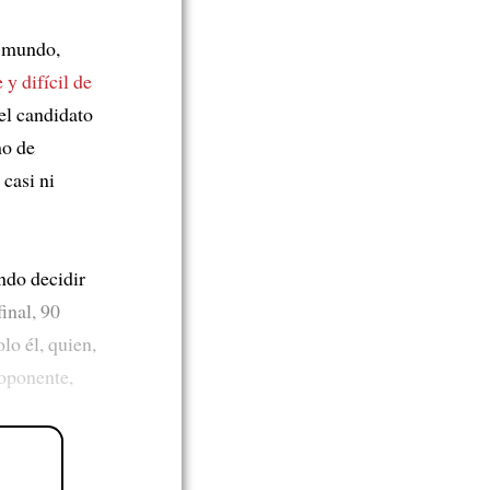
l mundo,
y difícil de
el candidato
o de
 casi ni
ndo decidir
final, 90
olo él, quien,
 oponente,