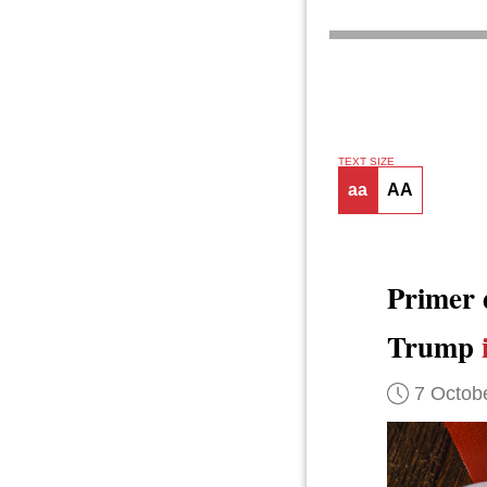
TEXT SIZE
aa
AA
Primer 
Trump
7 Octob