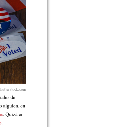
Shutterstock.com
iales de
o alguien, en
os
. Quizá en
o
.