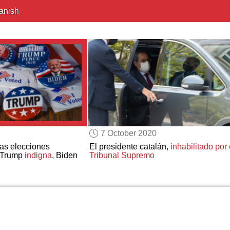
anish
7 October 2020
las elecciones
El presidente catalán,
inhabilitado por 
 Trump
indigna
, Biden
Tribunal Supremo