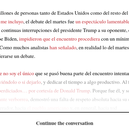
illones de personas tanto de Estados Unidos como del resto de
e me incluyo
, el debate del martes fue
un espectáculo lamentable 
s continuas interrupciones del presidente Trump a su oponente, 
oe Biden,
impidieron que el encuentro procediera
con un mínim
 Como muchos analistas
han señalado
, en realidad lo del martes
erarse un debate.
 no soy el único
que se pasó buena parte del encuentro intenta
viéndolo o si dejarlo
, y dedicar el tiempo a algo productivo. Al 
perdiciados… por cortesía de Donald Trump
. Porque fue él, y s
ante verborrea
, demostró una falta de respeto absoluta hacia su
erador, hacia
el pueblo americano
y, en general, hacia tod
Continue the conversation