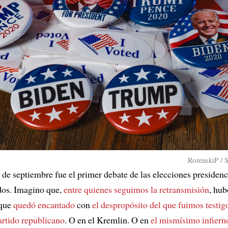
RozenskiP / 
 de septiembre fue el primer debate de las elecciones presidenc
dos. Imagino que,
entre quienes seguimos la retransmisión
, hub
 que
quedó encantado
con
el despropósito del que fuimos testig
artido republicano
. O en el Kremlin. O en
el mismísimo infiern