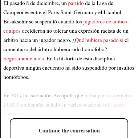
El pasado 8 de diciembre, un
partido
de la Liga de
Campeones entre el Paris Saint-Germain y el Istanbul
Basaksehir se suspendió cuando los
jugadores de ambos
equipos
decidieron no tolerar una expresión racista de un
árbitro hacia un jugador negro. ¿
Qué hubiera pasado si
el
comentario del árbitro hubiera sido homófobo?
Seguramente nada
. En la historia de esta disciplina
deportiva ningún encuentro ha sido suspendido por insultos
homófobos.
En 2017 la asociación Arcópoli, que
lucha por los derechos
LGBTI
en España, señaló en varias ocasiones el "
acoso
homófob
Continue the conversation