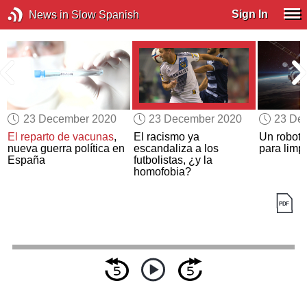
Sign In
News in Slow Spanish
23 December 2020
23 December 2020
23 De
El reparto de vacunas
,
El racismo ya
Un robot 
nueva guerra política en
escandaliza a los
para limpi
España
futbolistas, ¿y la
homofobia?