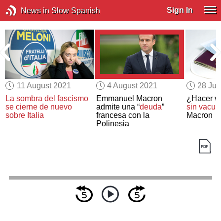
Sign In
News in Slow Spanish
11 August 2021
4 August 2021
28 Jul
La sombra del fascismo
Emmanuel Macron
¿Hacer v
se cierne de nuevo
admite una “
deuda
”
sin vacun
sobre Italia
francesa con la
Macron
Polinesia