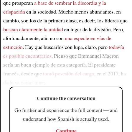
que prosperan
a base de sembrar la discordia y la
crispación
en la sociedad. Mucho menos abundantes, en
cambio, son los de la primera clase, es decir, los líderes que
buscan claramente la unidad
en lugar de la división. Pero,
afortunadamente, aún no son
una especie en vías de
extinción
. Hay que buscarlos con lupa, claro, pero
todavía
es posible encontrarlos
. Pienso que Emmanuel Macron
sería un buen ejemplo de esta categoría. El presidente
francés, desde que
tomó posesión del cargo
, en el 2017, ha
dado ya varias mues
Continue the conversation
Go further and experience the full content — and
understand how Spanish is actually used.
Continue