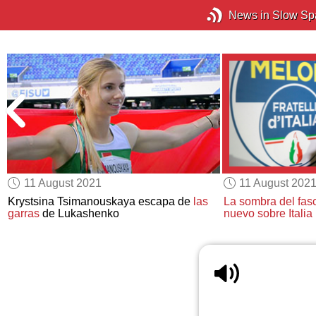
News in Slow Sp
11 August 2021
11 August 202
Krystsina Tsimanouskaya escapa de
las
La sombra del fas
garras
de Lukashenko
nuevo sobre Italia