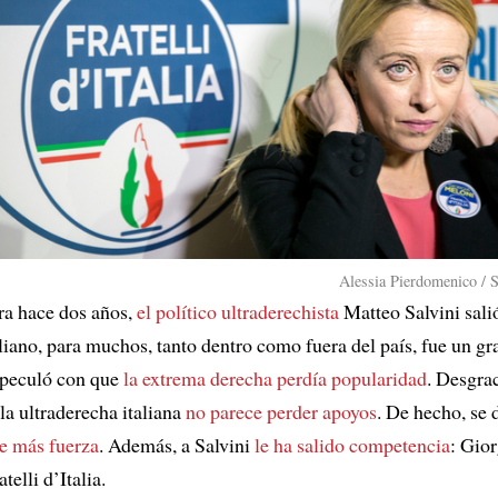
Alessia Pierdomenico / 
ra hace dos años,
el político ultraderechista
Matteo Salvini sali
liano, para muchos, tanto dentro como fuera del país, fue un g
speculó con que
la extrema derecha perdía popularidad
. Desgra
 la ultraderecha italiana
no parece perder apoyos
. De hecho, se 
e más fuerza
. Además, a Salvini
le ha salido competencia
: Gio
telli d’Italia.