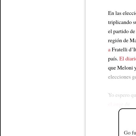
En las elecci
triplicando 
el partido de
región de Ma
a
Fratelli d’I
país.
El diari
que Meloni y
elecciones g
Yo espero qu
el auge
de
Go fu