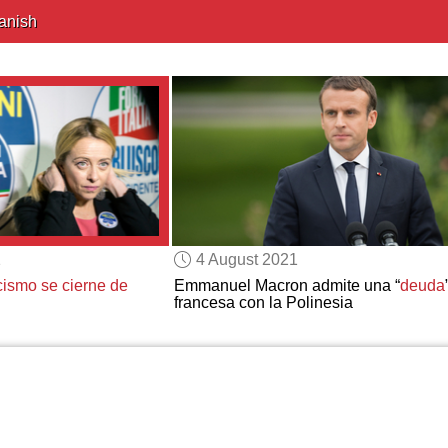
anish
1
4 August 2021
cismo se cierne de
Emmanuel Macron admite una “
deuda
francesa con la Polinesia