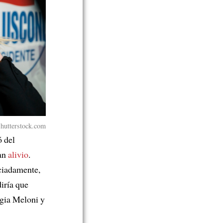
Shutterstock.com
ó del
ran
alivio
.
ciadamente,
diría que
rgia Meloni y