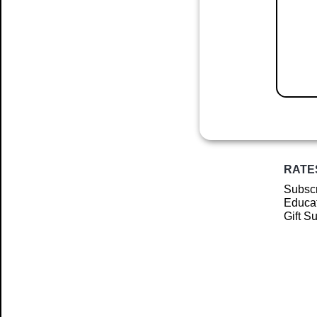
RATE
Subscr
Educat
Gift S