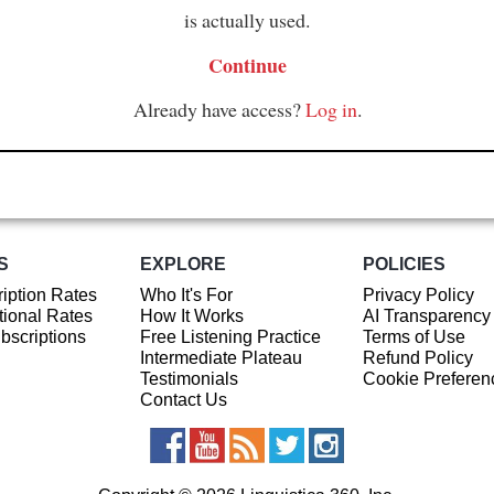
is actually used.
Continue
Already have access?
Log in
.
S
EXPLORE
POLICIES
iption Rates
Who It's For
Privacy Policy
ional Rates
How It Works
AI Transparency
ubscriptions
Free Listening Practice
Terms of Use
Intermediate Plateau
Refund Policy
Testimonials
Cookie Preferen
Contact Us