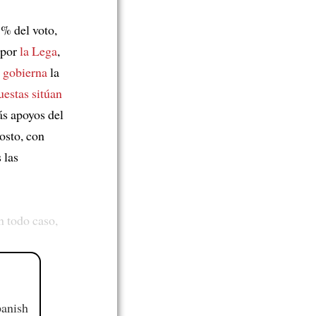
 % del voto,
 por
la Lega
,
i
gobierna
la
uestas sitúan
s apoyos del
osto, con
s las
n todo caso,
panish