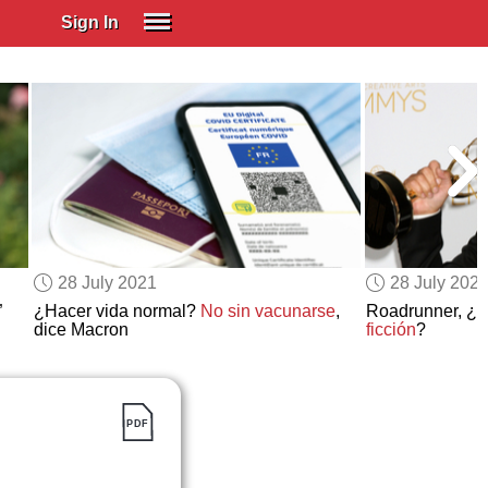
Sign In
SIGN IN
Spanish (Spain)
Spanish (Latino)
SUBSCRIBE
EDUCATIONAL LICENSES
GIFT CARDS
28 July 2021
28 July 202
OTHER LANGUAGES
”
¿Hacer vida normal?
No sin vacunarse
,
Roadrunner, ¿
dice Macron
ficción
?
ABOUT US
ADJUST COLORS