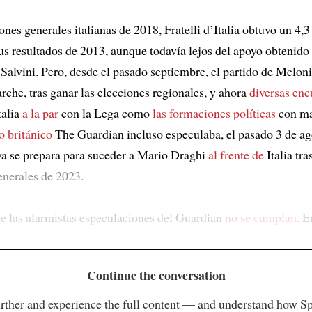
ones generales italianas de 2018, Fratelli d’Italia obtuvo un 4,3
sus resultados de 2013, aunque todavía lejos del apoyo obtenido
 Salvini. Pero, desde el pasado septiembre, el partido de Melon
rche, tras ganar las elecciones regionales, y ahora
diversas enc
talia
a la par
con la Lega como
las formaciones políticas
con má
o británico
The Guardian incluso especulaba, el pasado 3 de ag
a se prepara para suceder a Mario Draghi
al frente de
Italia tra
enerales de 2023.
e las alarmistas especulaciones del Guardian
no se cumplan
. E
Continue the conversation
rther and experience the full content — and understand how S