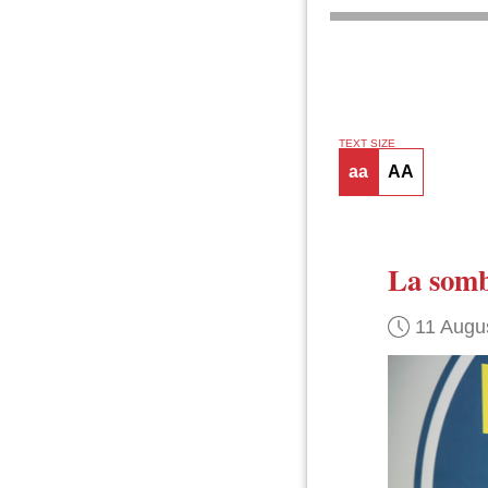
TEXT SIZE
aa
AA
La sombr
11 Augu