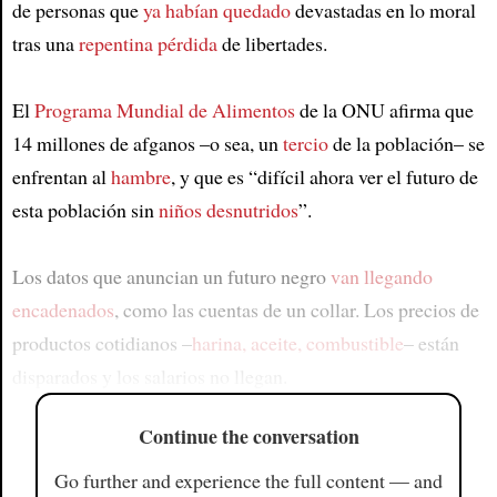
de personas que
ya habían quedado
devastadas en lo moral
tras una
repentina pérdida
de libertades.
El
Programa Mundial de Alimentos
de la ONU afirma que
14 millones de afganos –o sea, un
tercio
de la población– se
enfrentan al
hambre
, y que es “difícil ahora ver el futuro de
esta población sin
niños desnutridos
”.
Los datos que anuncian un futuro negro
van llegando
encadenados
, como las cuentas de un collar. Los precios de
productos cotidianos –
harina, aceite, combustible
– están
disparados y los salarios no llegan.
Continue the conversation
Go further and experience the full content — and