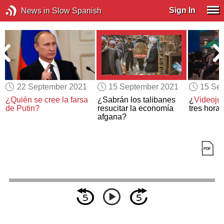
Sign In
News in Slow Spanish
22 September 2021
15 September 2021
15 Se
a
¿Quién se cree la farsa
¿Sabrán los talibanes
¿
Videoju
de Putin?
resucitar la economía
tres hora
afgana?