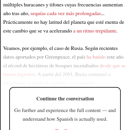
múltiples huracanes y tifones cuyas frecuencias aumentan
año tras año,
sequías cada vez más prolongadas
...
Prácticamente no hay latitud del planeta que esté exenta de
este cambio que se va acelerando
a un ritmo trepidante
.
Veamos, por ejemplo, el caso de Rusia. Según recientes
datos aportados por Greenpeace, el país
ha batido
este año
el récord de hectáreas de bosques incendiados
desde que se
tienen registros
. A partir del 2001, Rusia comenzó a
monitorear, a través de satélites, la extensión
Continue the conversation
Go further and experience the full content — and
understand how Spanish is actually used.