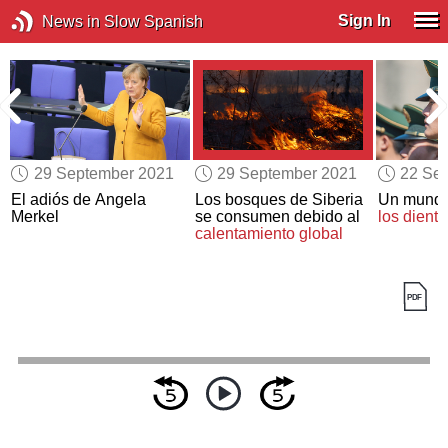
Sign In
News in Slow Spanish
29 September 2021
29 September 2021
22 Se
El adiós de Angela
Los bosques de Siberia
Un mund
Merkel
se consumen debido al
los diente
calentamiento global