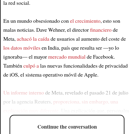
la red social.
En un mundo obsesionado con
el crecimiento
, esto son
malas noticias. Dave Wehner, el director
financiero
de
Meta,
achacó la caída
de usuarios al aumento del coste de
los datos móviles
en India, país que resulta ser —yo lo
ignoraba— el mayor
mercado mundial
de Facebook.
También
culpó a
las nuevas funcionalidades de privacidad
de iOS, el sistema operativo móvil de Apple.
Un informe interno
de Meta, revelado el pasado 21 de julio
por la agencia Reuters,
proporciona, sin embargo, una
explicación muy diferente
. Una explicación que, personalm
Continue the conversation