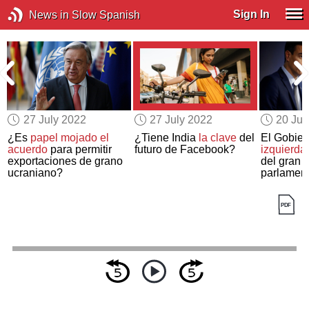
Sign In
News in Slow Spanish
27 July 2022
27 July 2022
20 Jul
¿Es
papel mojado
el
¿Tiene India
la clave
del
El Gobie
acuerdo
para permitir
futuro de Facebook?
izquierda
exportaciones de grano
del gran 
ucraniano?
parlament
España