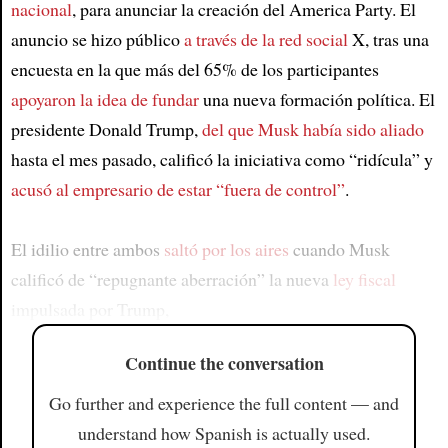
nacional
, para anunciar la creación del America Party. El
anuncio se hizo público
a través de la red social
X, tras una
encuesta en la que más del 65% de los participantes
apoyaron la idea de fundar
una nueva formación política. El
presidente Donald Trump,
del que Musk había sido aliado
hasta el mes pasado, calificó la iniciativa como “ridícula” y
acusó al empresario de estar “fuera de control”
.
El idilio entre ambos
saltó por los aires
cuando Musk
calificó de “repugnante aberración” la nueva
ley fiscal
impulsada por Trump,
Continue the conversation
Go further and experience the full content — and
understand how Spanish is actually used.