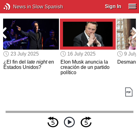
Sign In
News in Slow Spanish
23 July 2025
16 July 2025
9 July
r
¿El fin del
late night
en
Elon Musk anuncia la
Desmante
o
Estados Unidos?
creación de un partido
político