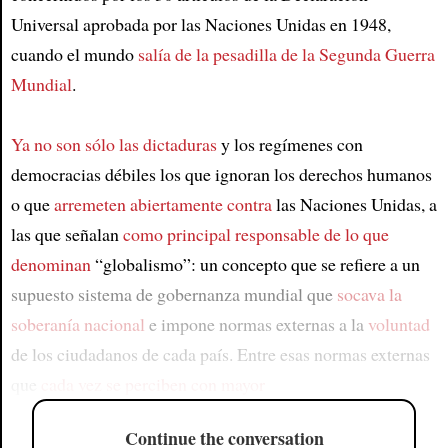
Universal aprobada por las Naciones Unidas en 1948,
cuando el mundo
salía de la pesadilla de la Segunda Guerra
Mundial
.
Ya no son sólo las dictaduras
y los regímenes con
democracias débiles los que ignoran los derechos humanos
o que
arremeten abiertamente contra
las Naciones Unidas, a
las que señalan
como principal responsable de lo que
denominan
“globalismo”: un concepto que se refiere a un
supuesto sistema de gobernanza mundial que
socava la
soberanía nacional
e impone normas externas a la
voluntad
de los ciudadanos de cada país. Entre esas normas externas
que
cada vez se perciben con mayor
Continue the conversation