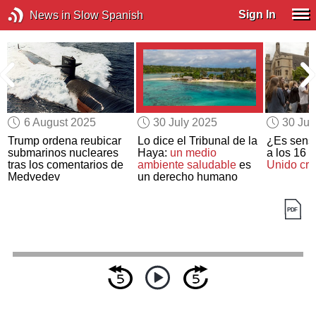
Sign In
News in Slow Spanish
6 August 2025
30 July 2025
30 Jul
Trump ordena reubicar
Lo dice el Tribunal de la
¿Es sensa
submarinos nucleares
Haya:
un medio
a los 16 
T
tras los comentarios de
ambiente saludable
es
Unido cre
Medvedev
un derecho humano