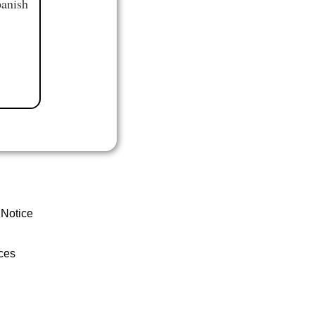
panish
 Notice
ces