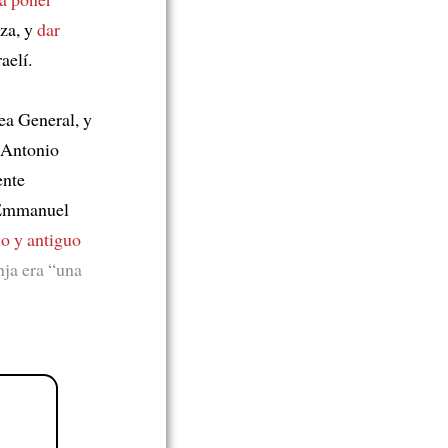
za, y
dar
aelí.
ea General, y
 Antonio
ente
, Emmanuel
io y antiguo
nja era “una