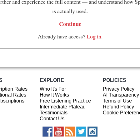
rther and experience the full content — and understand how S
is actually used.
Continue
Already have access?
Log in
.
S
EXPLORE
POLICIES
iption Rates
Who It's For
Privacy Policy
ional Rates
How It Works
AI Transparency
ubscriptions
Free Listening Practice
Terms of Use
Intermediate Plateau
Refund Policy
Testimonials
Cookie Preferen
Contact Us