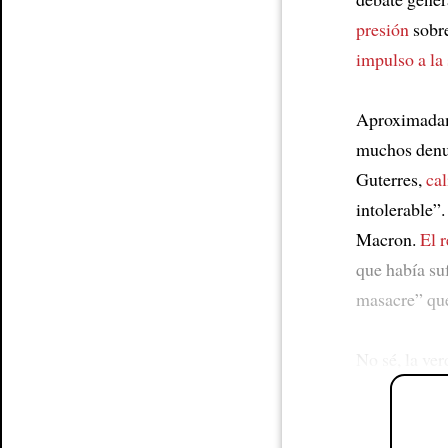
presión
sobre
impulso a la
Aproximada
muchos denun
Guterres,
cal
intolerable”
Macron.
El r
que había suf
masacre” que
No sé, la ve