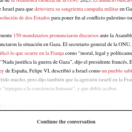
 Israel para que
detuviera su sangrienta campaña militar
en Ga
 solución de dos Estados
para poner fin al conflicto palestino-isr
mente
150 mandatarios pronunciaron discursos
ante la Asambl
ciaron la situación en Gaza. El secretario general de la ONU,
ificó lo que ocurre en la Franja
como “moral, legal y políticam
. “Nada justifica la guerra de Gaza”, dijo el presidente francés
ey
de España, Felipe VI, describió a Israel como
un pueblo sab
rido mucho, pero dijo también que la agresión israelí en la Fra
 “repugna a la conciencia humana”, y que debía acabar.
rdad,
hasta qué punto estas palabras sirvan de consuelo
Continue the conversation