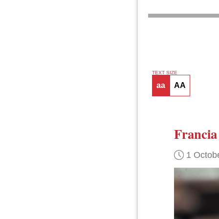
TEXT SIZE
aa
AA
Francia
1 Octob