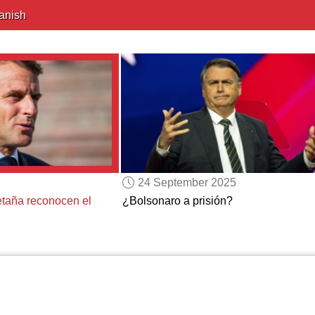
anish
24 September 2025
etaña reconocen el
¿Bolsonaro a prisión?