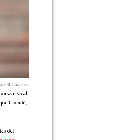
a / Shutterstock
onocen ya al
 que Canadá,
tes del
a poner