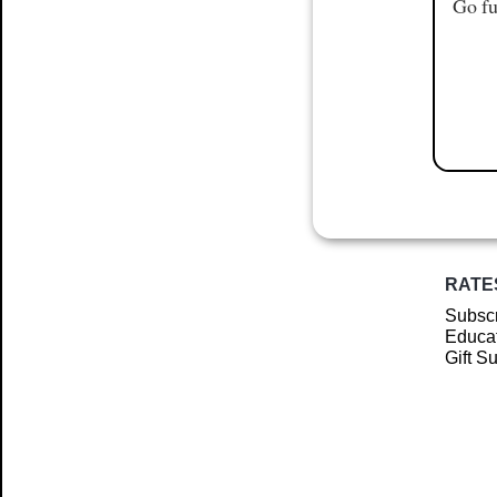
Go fu
RATE
Subscr
Educat
Gift S