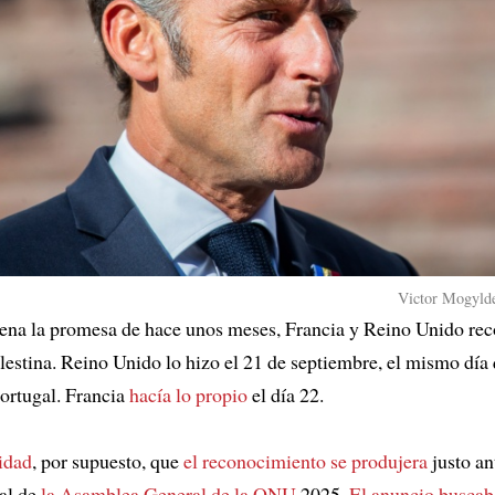
Victor Mogylde
na la promesa de hace unos meses, Francia y Reino Unido rec
lestina. Reino Unido lo hizo el 21 de septiembre, el mismo día
Portugal. Francia
hacía lo propio
el día 22.
idad
, por supuesto, que
el reconocimiento se produjera
justo an
al de
la Asamblea General de la ONU
2025.
El anuncio buscab