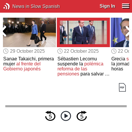
Sign In
News in Slow Spanish
29 October 2025
22 October 2025
22 Oct
Sanae Takaichi, primera
Sébastien Lecornu
Grecia
se
mujer
al frente del
suspende la
polémica
la jornada
Gobierno japonés
reforma de las
horas
pensiones
para salvar su
Gobierno