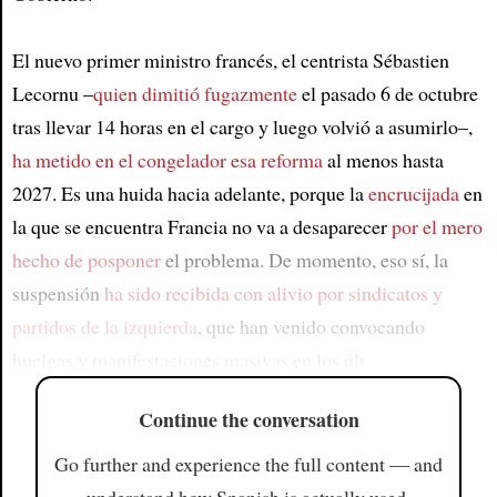
El nuevo primer ministro francés, el centrista Sébastien
Lecornu –
quien dimitió fugazmente
el pasado 6 de octubre
tras llevar 14 horas en el cargo y luego volvió a asumirlo–,
ha metido en el congelador esa reforma
al menos hasta
2027. Es una huida hacia adelante, porque la
encrucijada
en
la que se encuentra Francia no va a desaparecer
por el mero
hecho de posponer
el problema. De momento, eso sí, la
suspensión
ha sido recibida con alivio por sindicatos y
partidos de la izquierda
, que han venido convocando
huelgas y manifestaciones masivas en los últ
Continue the conversation
Go further and experience the full content — and