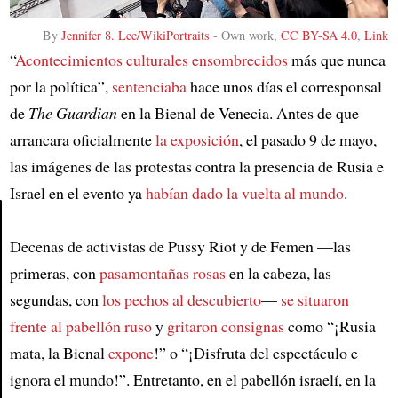
By
Jennifer 8. Lee/WikiPortraits
-
Own work
,
CC BY-SA 4.0
,
Link
“
Acontecimientos culturales ensombrecidos
más que nunca
por la política”,
sentenciaba
hace unos días el corresponsal
de
The Guardian
en la Bienal de Venecia. Antes de que
arrancara oficialmente
la exposición
, el pasado 9 de mayo,
las imágenes de las protestas contra la presencia de Rusia e
Israel en el evento ya
habían dado la vuelta al mundo
.
Decenas de activistas de Pussy Riot y de Femen —las
Article
primeras, con
pasamontañas rosas
en la cabeza, las
segundas, con
los pechos al descubierto
—
se situaron
frente al pabellón ruso
y
gritaron consignas
como “¡Rusia
mata, la Bienal
expone
!” o “¡Disfruta del espectáculo e
ignora el mundo!”. Entretanto, en el pabellón israelí, en la