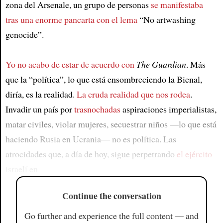
zona del Arsenale, un grupo de personas
se manifestaba
tras una enorme pancarta con el lema
“No artwashing
genocide”.
Yo no acabo de estar de acuerdo con
The Guardian
. Más
que la “política”, lo que está ensombreciendo la Bienal,
diría, es la realidad.
La cruda realidad que nos rodea
.
Invadir un país por
trasnochadas
aspiraciones imperialistas,
matar civiles, violar mujeres, secuestrar niños —lo que está
haciendo Rusia en Ucrania— no es política. Las
atrocidades que, a día de hoy, sigue perpetrando
el ejército
israelí en
Continue the conversation
Go further and experience the full content — and