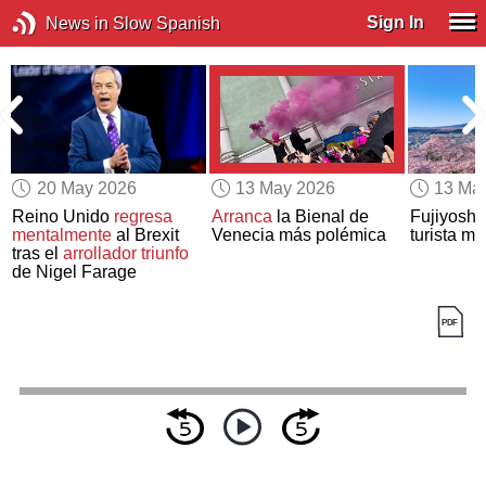
Sign In
News in Slow Spanish
20 May 2026
13 May 2026
13 Ma
Reino Unido
regresa
Arranca
la Bienal de
Fujiyoshi
mentalmente
al Brexit
Venecia más polémica
turista m
tras el
arrollador triunfo
de Nigel Farage