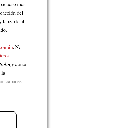
n se pasó más
reacción del
y lanzarlo al
ido.
común
. No
eros
Biology
quizá
 la
ran capaces