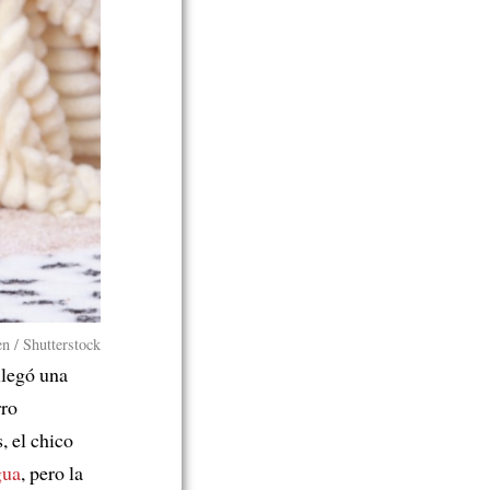
n / Shutterstock
llegó una
rro
, el chico
gua
, pero la