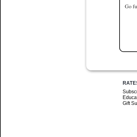
Go fu
RATE
Subscr
Educat
Gift S