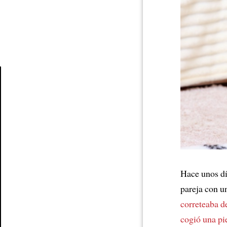
Article
Hace unos d
pareja con un
correteaba de
cogió una pie