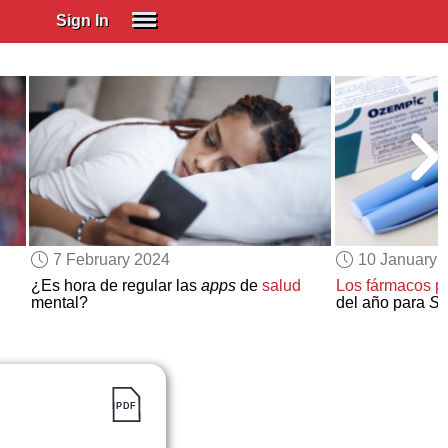
Sign In
SIGN IN
Spanish (Spain)
Spanish (Latino)
SUBSCRIBE
EDUCATIONAL LICENSES
GIFT CARDS
7 February 2024
10 January 
OTHER LANGUAGES
¿Es hora de regular las
apps
de
salud
Los fármacos p
mental?
del año para
Sc
ABOUT US
ADJUST COLORS