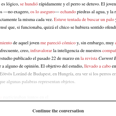
 es lógico,
se hundió
rápidamente y el perro se detuvo. El jove
os —no exagero,
os lo aseguro
—
echando
piedras al agua, y la 
actamente la misma cada vez.
Estuve tentada de buscar un palo
nsé que, si funcionaba, quizá el chico se hubiera sentido ofend
miento
de aquel joven
me pareció cómico
y, sin embargo, muy
nfrecuente, creo,
infravalorar
la inteligencia de nuestros
compañ
 estudio publicado el pasado 22 de marzo en
la revista
Current 
 a alguno de opinión. El objetivo del estudio,
llevado a cabo
en
Eötvös Loránd de Budapest, en Hungría, era ver si los perros e
que algunas palabras representan objetos.
o
participaban juntos en el
Continue the conversation