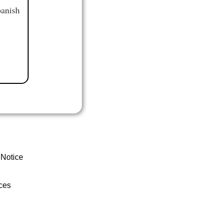
panish
 Notice
ces