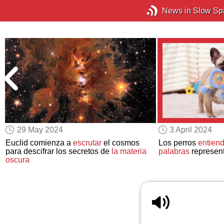
News in Slow Sp
29 May 2024
3 April 2024
Euclid comienza a
escrutar
el cosmos
Los perros
entien
para descifrar los secretos de
la materia
palabras
represent
oscura