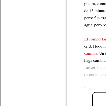
piedra, como
de 15 minut
perro fue ex
agua, pero pe
El comporta
es del todo i
caninos
. Un
haga cambiar
Universidad 
de entender 
Perro y
dueñ