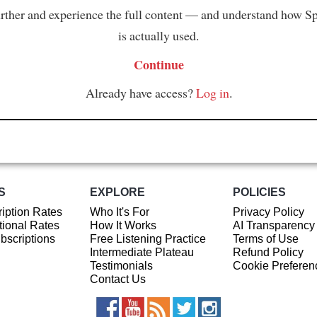
rther and experience the full content — and understand how S
is actually used.
Continue
Already have access?
Log in
.
S
EXPLORE
POLICIES
iption Rates
Who It's For
Privacy Policy
ional Rates
How It Works
AI Transparency
ubscriptions
Free Listening Practice
Terms of Use
Intermediate Plateau
Refund Policy
Testimonials
Cookie Preferen
Contact Us