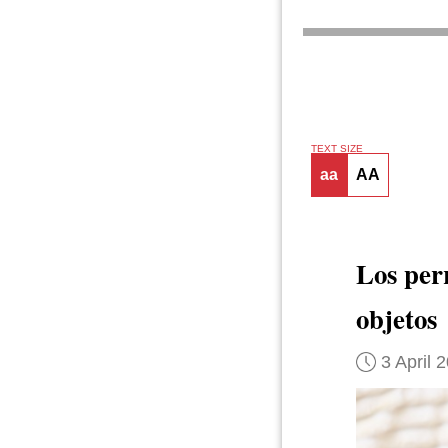
TEXT SIZE
aa
AA
Los per
objetos
3 April 