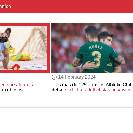
anish
14 February 2024
den que algunas
Tras más de 125 años, el Athletic Club
an objetos
debate
si fichar a futbolistas no vascos