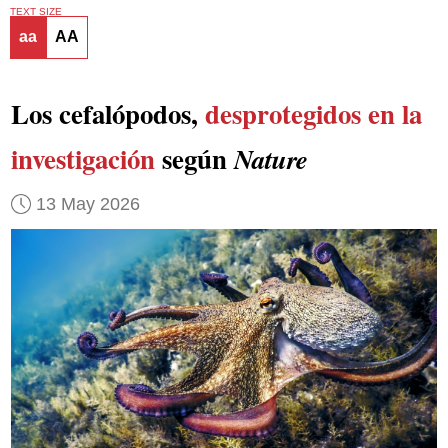
TEXT SIZE
aa
AA
Los cefalópodos,
desprotegidos en la
investigación
según
Nature
13 May 2026