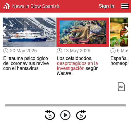
Sign In
News in Slow Spanish
20 May 2026
13 May 2026
6 May
El trauma psicológico
Los cefalópodos,
España
s
del coronavirus revive
desprotegidos en la
homeopatí
con el hantavirus
investigación
según
Nature