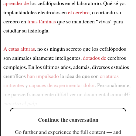
aprender de
los cefalópodos en el laboratorio. Qué sé yo:
implantándoles electrodos en
el cerebro
, o cortando su
cerebro en
finas láminas
que se mantienen “vivas” para
estudiar su fisiología.
A estas alturas
, no es ningún secreto que los cefalópodos
son animales altamente inteligentes,
dotados de
cerebros
complejos. En los últimos años, además, diversos estudios
científicos
han impulsado
la idea de que son
criaturas
sintientes
y
capaces de experimentar dolor
. Personalmente,
me parece francamente difícil ver un documental como
Mi
maestro el pulp
Continue the conversation
Go further and experience the full content — and