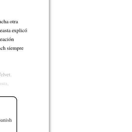
cha otra
easta explicó
reación
nch siempre
elvet.
asta,
panish