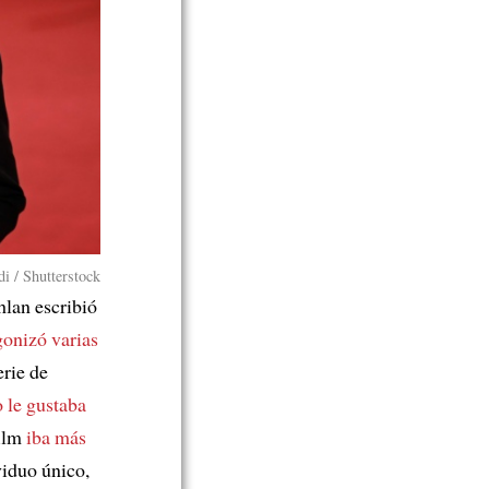
i / Shutterstock
hlan escribió
gonizó varias
erie de
 le gustaba
film
iba más
viduo único,