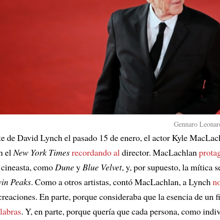
Gennaro Leonard
te de David Lynch el pasado 15 de enero, el actor Kyle MacLac
n el
New York Times
recordando al
director. MacLachlan
prota
 cineasta, como
Dune
y
Blue Velvet
, y, por supuesto, la mítica s
in Peaks
. Como a otros artistas, contó MacLachlan, a Lynch
no
creaciones. En parte, porque consideraba que la esencia de un 
alabras
. Y, en parte, porque quería que cada persona, como indi