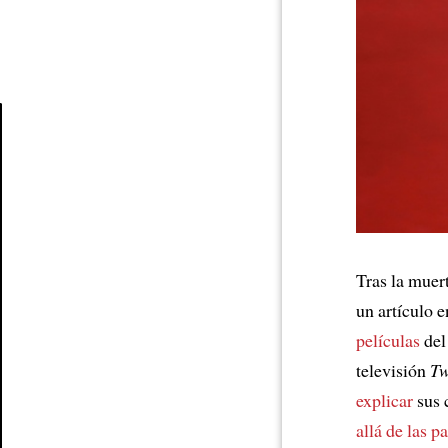
Article
Tras la muer
un artículo e
películas
del
televisión
Tw
explicar
sus 
allá de las p