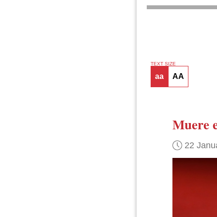
TEXT SIZE
aa
AA
Muere e
22 Janu