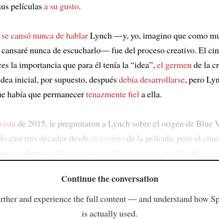
sus películas
a su gusto
.
 se cansó nunca de hablar
Lynch —y, yo, imagino que como mu
 cansaré nunca de escucharlo— fue del proceso creativo. El cin
es la importancia que para él tenía la “idea”,
el germen
de la c
 idea inicial, por supuesto, después
debía desarrollarse
, pero Ly
que había que permanecer
tenazmente fiel
a ella.
vista
de 2015, le preguntaron a Lynch sobre el origen de Blue V
o casi tres décadas desde
el estreno
de la película, pero el cine
 ojos, todavía
podía recordar cuál había sido la semilla
del
Continue the conversation
rther and experience the full content — and understand how S
is actually used.