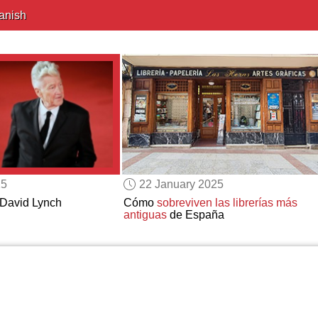
anish
25
22 January 2025
David Lynch
Cómo
sobreviven las librerías más
antiguas
de España