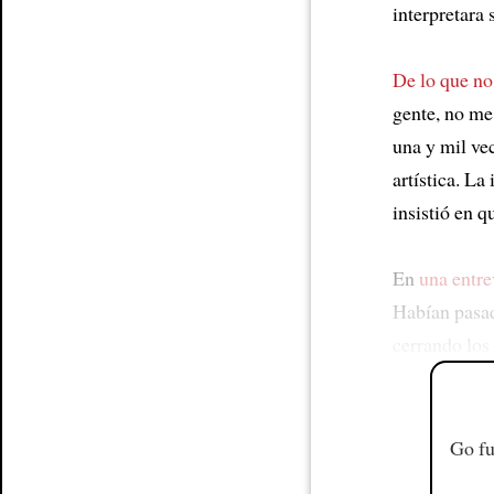
interpretara 
De lo que no
gente, no me
una y mil vec
artística. La
insistió en 
En
una entre
Habían pasad
cerrando los
Go fu