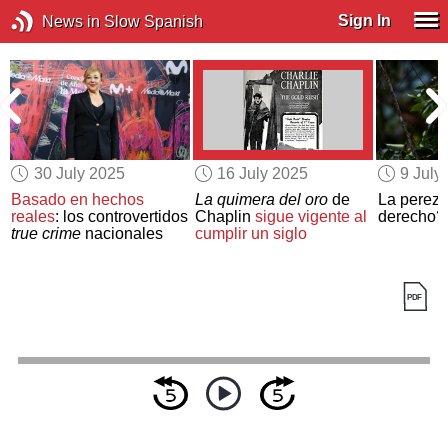
Sign In
News in Slow Spanish
30 July 2025
16 July 2025
9 July
Basado en hechos
La quimera del oro
de
La perez
reales
: los controvertidos
Chaplin
sigue vigente al
derecho?
true crime
nacionales
cumplir un siglo