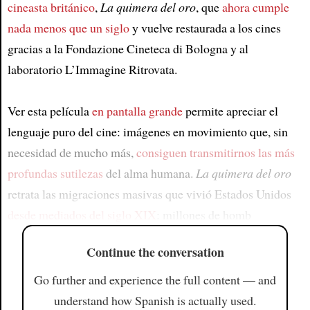
cineasta británico
,
La quimera del oro
, que
ahora cumple
nada menos que un siglo
y vuelve restaurada a los cines
gracias a la Fondazione Cineteca di Bologna y al
laboratorio L’Immagine Ritrovata.
Ver esta película
en pantalla grande
permite apreciar el
lenguaje puro del cine: imágenes en movimiento que, sin
necesidad de mucho más,
consiguen transmitirnos las más
profundas sutilezas
del alma humana.
La quimera del oro
retrata las migraciones masivas que vivió Estados Unidos
desde mediados del siglo XIX
: millones de homb
Continue the conversation
Go further and experience the full content — and
understand how Spanish is actually used.