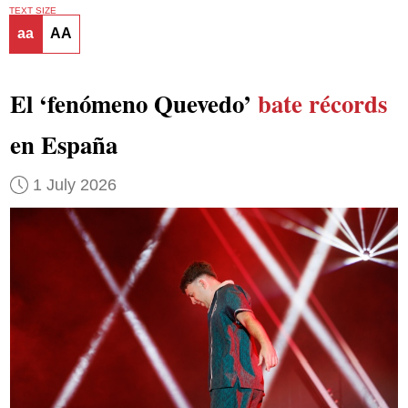
TEXT SIZE
aa
AA
El ‘fenómeno Quevedo’
bate récords
en España
1 July 2026