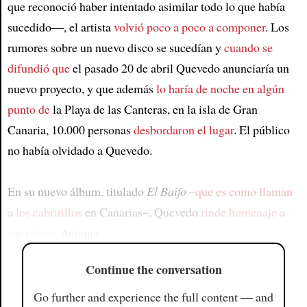
que reconoció haber intentado asimilar todo lo que había
sucedido—, el artista
volvió poco a poco a componer
. Los
rumores sobre un nuevo disco se sucedían y
cuando se
difundió que
el pasado 20 de abril Quevedo anunciaría un
nuevo proyecto, y que además
lo haría de noche en algún
punto de
la Playa de las Canteras, en la isla de Gran
Canaria, 10.000 personas
desbordaron el lugar
. El público
no había olvidado a Quevedo.
En su nuevo álbum, titulado
El Baifo
–
que es como llaman
a los cabritillos
en Canarias–, Quevedo
rinde homenaje a
sus raíces
. Aunque
Continue the conversation
Go further and experience the full content — and