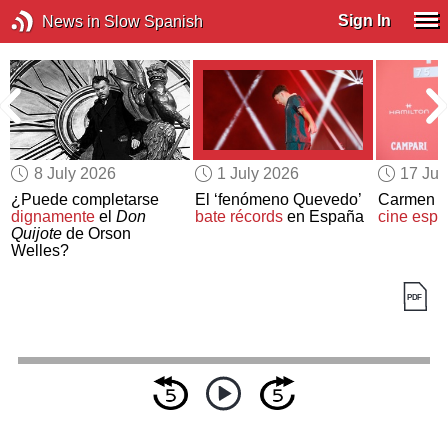
Sign In
News in Slow Spanish
8 July 2026
1 July 2026
17 Ju
¿Puede completarse
El ‘fenómeno Quevedo’
Carmen M
dignamente
el
Don
bate récords
en España
cine espa
Quijote
de Orson
Welles?