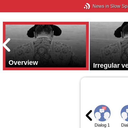
News in Slow Sp
Overview
Irregular v
Dialog 1
Dia