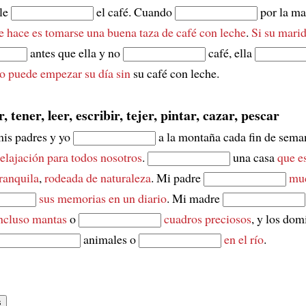
le
el café. Cuando
por la m
e hace es
tomarse una buena taza de café con leche
.
Si su mari
antes que ella y no
café, ella
o puede empezar su día sin
su café con leche.
r, tener, leer, escribir, tejer, pintar, cazar, pescar
mis padres y yo
a la montaña cada fin de sema
elajación para todos nosotros
.
una casa
que e
ranquila
,
rodeada de naturaleza
. Mi padre
muc
sus memorias en un diario
. Mi madre
incluso mantas
o
cuadros preciosos
, y los dom
animales o
en el río
.