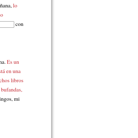
añana,
lo
do
con
na.
Es un
stá en una
hos libros
bufandas,
ingos, mi