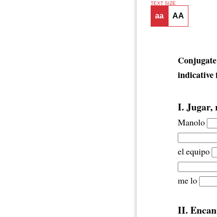
TEXT SIZE
aa
AA
Conjugate 
indicative
I. Jugar, 
Manolo
el equipo
me lo
II. Encan