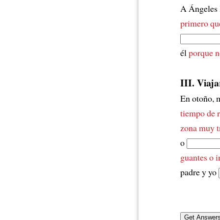
A Ángeles 
primero qu
él
porque n
III. Viaja
En otoño, 
tiempo de r
zona muy t
o
guantes o 
padre y yo