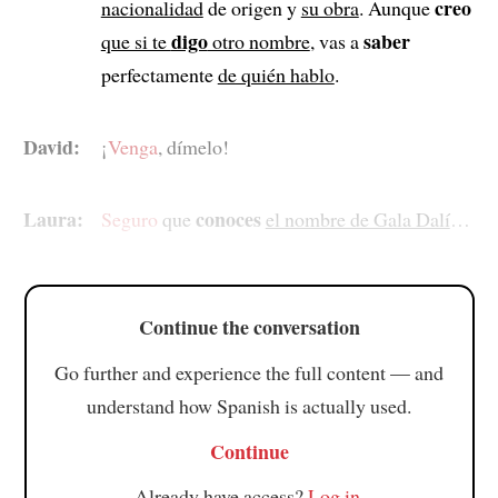
creo
nacionalidad
de origen y
su obra
. Aunque
digo
saber
que si te
otro nombre
, vas a
perfectamente
de quién hablo
.
David:
¡
Venga
, dímelo!
Laura:
conoces
Seguro
que
el nombre de Gala Dalí
…
Continue the conversation
Go further and experience the full content — and
understand how Spanish is actually used.
Continue
Already have access?
Log in
.