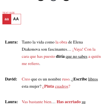
TEXT SIZE
aa
AA
Laura:
Tanto la vida como
la obra
de Elena
Diakonova son fascinantes…
¡Vaya!
Con la
diría
cara que has puesto
que no sabes
a quién
me refiero
.
David:
Escribe
Creo
que es un nombre
ruso
. ¿
libros
Pinta
esta mujer?
¿
cuadros
?
Laura:
Has acertado
Vas bastante bien
…
su