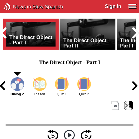
Sign In
News in Slow Spanish
The Direct Object
The Direct Object -
The Ind
- Part I
Part II
Part I
The Direct Object - Part I
1
Dialog 2
Lesson
Quiz 1
Quiz 2