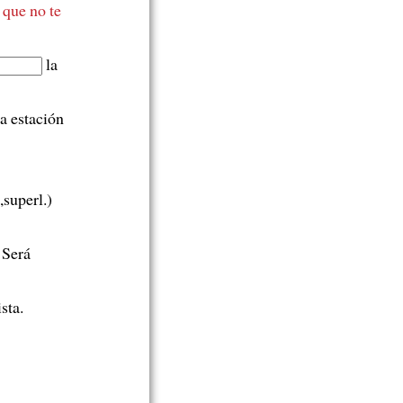
 que no te
la
a estación
,superl.)
. Será
sta.