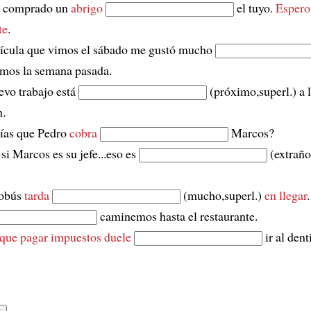
 comprado un
abrigo
el tuyo.
Espero
te
.
lícula que vimos el sábado me gustó mucho
imos la semana pasada.
vo trabajo está
(próximo,superl.) a l
n.
bías que Pedro
cobra
Marcos?
 si Marcos es su jefe...eso es
(extraño
tobús
tarda
(mucho,superl.)
en llegar
caminemos hasta el restaurante.
 que pagar impuestos
duele
ir al denti