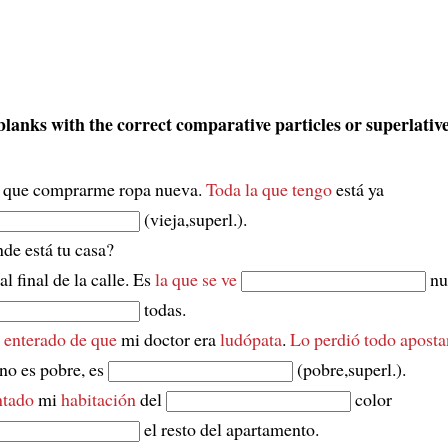
 blanks with the correct comparative particles or superlative
 que comprarme ropa nueva.
Toda la que tengo
está ya
(vieja,superl.).
de está tu casa?
al final de la calle. Es
la que se ve
nu
todas.
 enterado de que
mi doctor era
ludópata
.
Lo perdió todo apost
no es pobre, es
(pobre,superl.).
ntado
mi
habitación
del
color
el resto del apartamento.