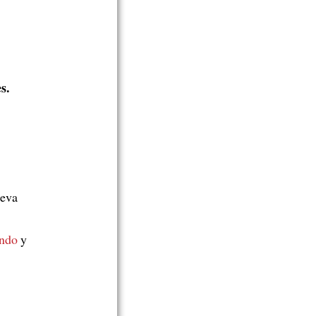
s.
eva
ando
y