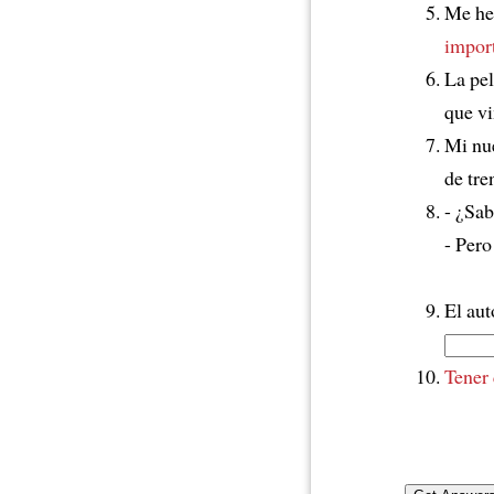
Me he
impor
La pe
que v
Mi nue
de tre
- ¿Sa
- Pero
El au
Tener