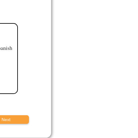
panish
Next