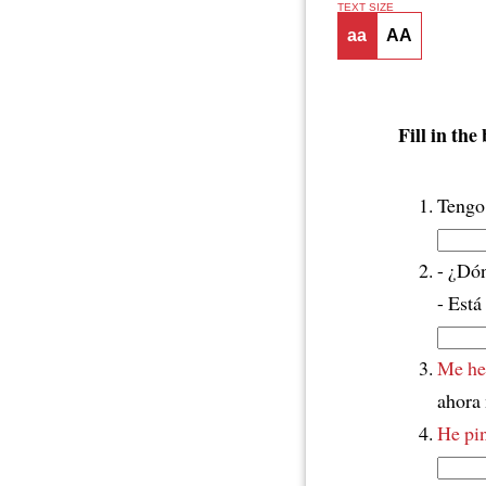
TEXT SIZE
aa
AA
Fill in the
Tengo
- ¿Dón
- Está 
Me he
ahora 
He pi