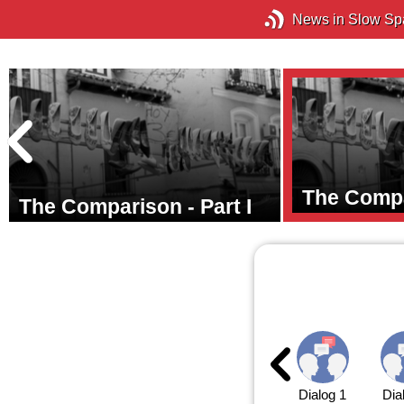
News in Slow Sp
The Compar
The Comparison - Part I
Dialog 1
Dia