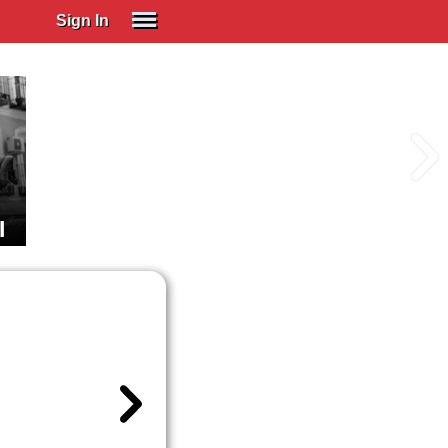
Sign In
SIGN IN
Spanish (Spain)
Spanish (Latino)
SUBSCRIBE
EDUCATIONAL LICENSES
I
GIFT CARDS
OTHER LANGUAGES
ABOUT US
ADJUST COLORS