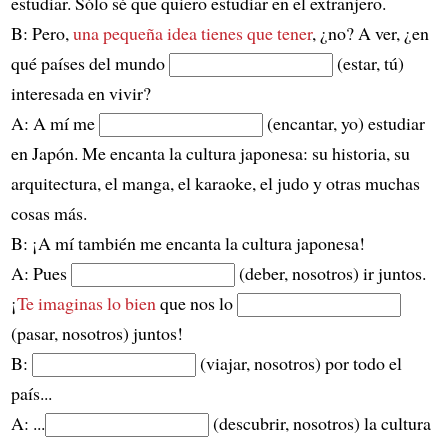
estudiar. Sólo sé que quiero estudiar en el extranjero.
B: Pero,
una pequeña idea tienes que tener
, ¿no? A ver, ¿en
qué países del mundo
(estar, tú)
interesada en vivir?
A: A mí me
(encantar, yo) estudiar
en Japón. Me encanta la cultura japonesa: su historia, su
arquitectura, el manga, el karaoke, el judo y otras muchas
cosas más.
B: ¡A mí también me encanta la cultura japonesa!
A: Pues
(deber, nosotros) ir juntos.
¡
Te imaginas lo bien
que nos lo
(pasar, nosotros) juntos!
B:
(viajar, nosotros) por todo el
país...
A: ...
(descubrir, nosotros) la cultura