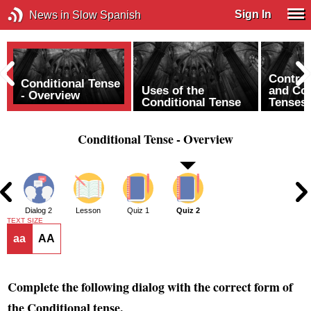
Sign In
News in Slow Spanish
Contras
Conditional Tense
Uses of the
and Con
- Overview
Conditional Tense
Tenses
Conditional Tense - Overview
1
Dialog 2
Lesson
Quiz 1
Quiz 2
TEXT SIZE
aa
AA
Complete the following dialog with the correct form of
the Conditional tense.