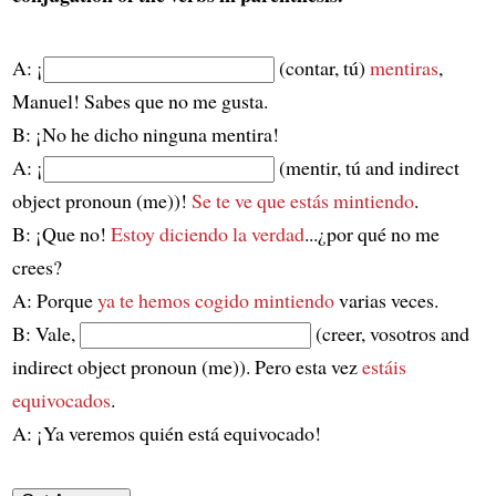
A: ¡
(contar, tú)
mentiras
,
Manuel! Sabes que no me gusta.
B: ¡No he dicho ninguna mentira!
A: ¡
(mentir, tú and indirect
object pronoun (me))!
Se te ve
que estás mintiendo
.
B: ¡Que no!
Estoy diciendo la verdad
...¿por qué no me
crees?
A: Porque
ya te hemos cogido mintiendo
varias veces.
B: Vale,
(creer, vosotros and
indirect object pronoun (me)). Pero esta vez
estáis
equivocados
.
A: ¡Ya veremos quién está equivocado!