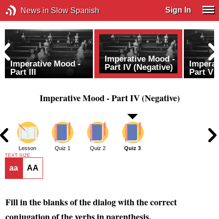
Sign In
News in Slow Spanish
Imperative Mood -
Imperative Mood -
Imperat
Part IV (Negative)
Part III
Part V 
Imperative Mood - Part IV (Negative)
2
Lesson
Quiz 1
Quiz 2
Quiz 3
TEXT SIZE
aa
AA
Fill in the blanks of the dialog with the correct
conjugation of the verbs in parenthesis.