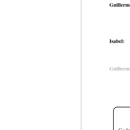
Guillerm
Isabel:
Guillerm
Go fu