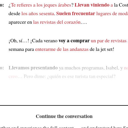
o:
Llevan viniendo
¿
Te refieres a
los jeques árabes
?
a
la Cos
Suelen frecuentar
desde
los años sesenta
.
lugares de mod
aparecer en
las revistas del corazón
….
voy a comprar
¡Oh, sí…! ¡Cada verano
un par de revistas
semana para
enterarme de
las andanzas
de la jet set!
o:
Llevamos presentando
ya muchos programas, Isabel, y
n
creo
… Pero dime: ¿quién es ese turista tan especial?
Continue the conversation
rther and experience the full content — and understand how S