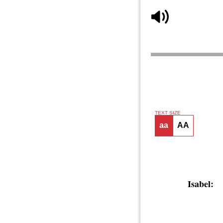
TEXT SIZE
aa
AA
Isabel: