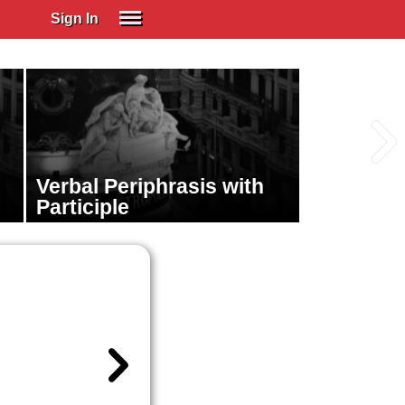
Sign In
SIGN IN
Spanish (Spain)
Spanish (Latino)
SUBSCRIBE
Verbal Periphrasis with
EDUCATIONAL LICENSES
Participle
GIFT CARDS
OTHER LANGUAGES
ABOUT US
ADJUST COLORS