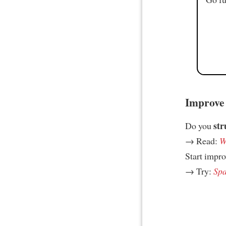
Improve 
str
Do you
→ Read:
W
Start impr
→ Try:
Spa