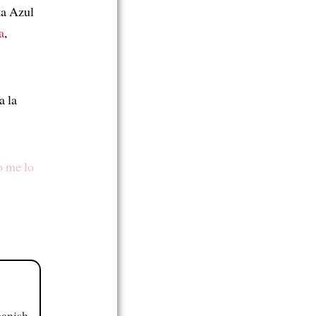
ta Azul
a
,
a la
o me lo
panish