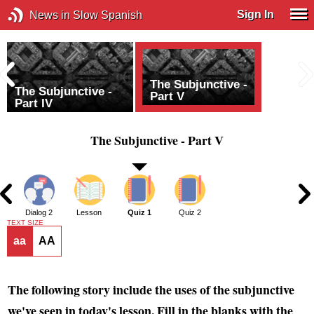
Sign In
News in Slow Spanish
The Subjunctive -
The Subjunctive -
Part V
Part IV
The Subjunctive - Part V
1
Dialog 2
Lesson
Quiz 1
Quiz 2
TEXT SIZE
aa
AA
The following story include the uses of the subjunctive
we've seen in today's lesson. Fill in the blanks with the