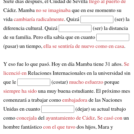
Siete días después, el Ciudad de Sevilla
llegó al puerto de
Cádiz. Mamba
no se imaginaba
que en ese momento su
vida
cambiaría radicalmente
. Quizá
(ser) la
diferencia cultural. Quizá
(ser) la distancia
de su familia. Pero ella sabía que en cuanto
(pasar) un tiempo,
ella se sentiría de nuevo como en casa
.
Y eso fue lo que pasó. Hoy en día Mamba tiene 31 años.
Se
licenció en
Relaciones Internacionales en la universidad sin
que le
(costar)
mucho esfuerzo
porque
siempre ha sido
una muy buena estudiante. El próximo mes
comenzará a trabajar como
embajadora
de las Naciones
Unidas en cuanto
(dejar) su actual trabajo
como
concejala
del
ayuntamiento de Cádiz
.
Se casó con
un
hombre fantástico
con el que tuvo
dos hijos, Mara y