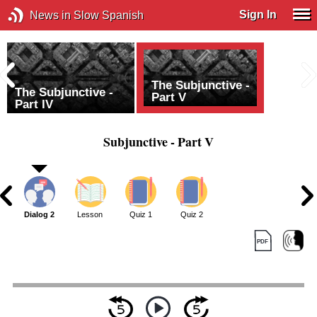
Sign In
News in Slow Spanish
The Subjunctive -
The Subjunctive -
Part V
Part IV
Subjunctive - Part V
1
Dialog 2
Lesson
Quiz 1
Quiz 2