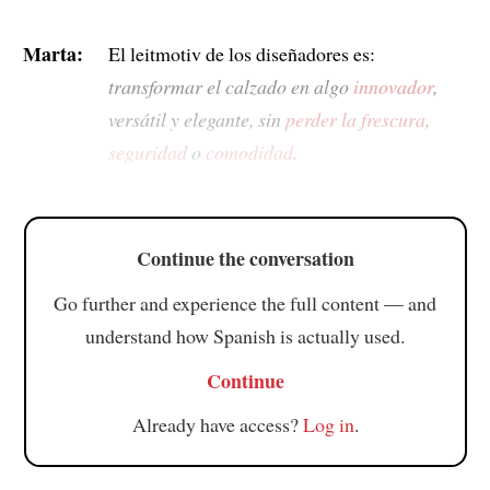
Marta:
El leitmotiv de los diseñadores es:
transformar el calzado en algo
innovador
,
versátil y elegante, sin
perder
la frescura
,
seguridad
o
comodidad
.
Continue the conversation
Go further and experience the full content — and
understand how Spanish is actually used.
Continue
Already have access?
Log in
.