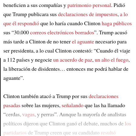
beneficien a sus compañías y
patrimonio personal
. Pidió
que Trump publicara sus
declaraciones de impuestos
,
a lo
que él respondió
que lo haría cuando Clinton
haga públicos
sus “30.000
correos electrónicos
borrados
”. Trump acusó
más tarde a Clinton de no tener
el aguante
necesario para
ser presidenta, a lo cual Clinton contestó: “Cuando él viaje
a 112 países y negocie
un acuerdo de paz
,
un alto el fuego
,
la liberación de disidentes… entonces me podrá hablar de
Article
aguante”.
Clinton también atacó a Trump por sus
declaraciones
pasadas
sobre las mujeres,
señalando
que las ha llamado
“cerdas,
vagas
, y perras”. Aunque la mayoría de analistas
políticos dijeron que Clinton ganó el debate, muchos de
los
partidarios
de Trump creen que su candidato
resultó