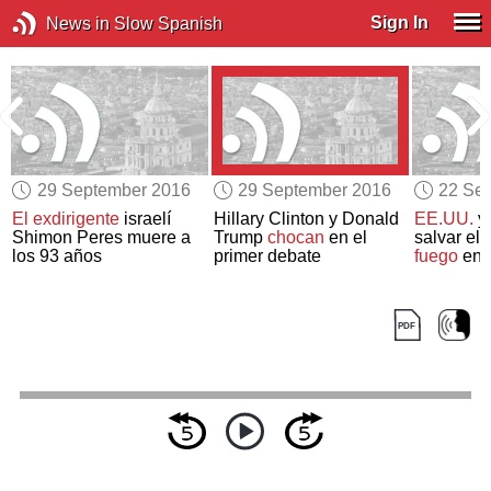
Sign In
News in Slow Spanish
29 September 2016
29 September 2016
22 Se
El exdirigente
israelí
Hillary Clinton y Donald
EE.UU.
y 
Shimon Peres muere a
Trump
chocan
en el
salvar el 
los 93 años
primer debate
fuego
en S