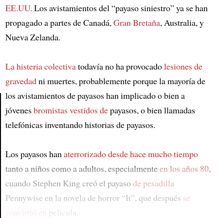
EE.UU.
Los avistamientos del “payaso siniestro” ya se han
propagado a partes de Canadá,
Gran Bretaña
, Australia, y
Nueva Zelanda.
La histeria colectiva
todavía no ha provocado
lesiones de
gravedad
ni muertes, probablemente porque la mayoría de
los avistamientos de payasos han implicado o bien a
jóvenes
bromistas
vestidos de
payasos, o bien llamadas
Article
telefónicas inventando historias de payasos.
Los payasos han
aterrorizado
desde hace mucho tiempo
tanto a niños como a adultos, especialmente
en los años 80
,
cuando Stephen King creó el payaso
de pesadilla
Pennywise en la novela de horror “It”, que después
se
convirtió en
película.