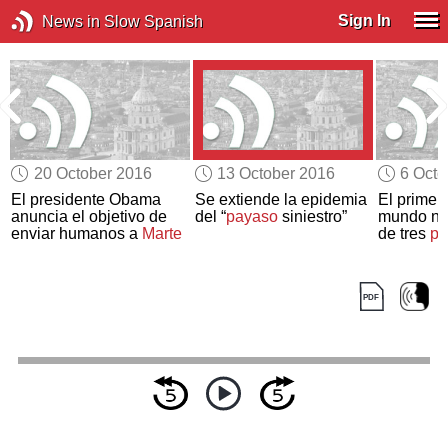
Sign In
News in Slow Spanish
20 October 2016
13 October 2016
6 Octo
El presidente Obama
Se extiende la epidemia
El primer
anuncia el objetivo de
del “
payaso
siniestro”
mundo na
enviar humanos a
Marte
de tres
pr