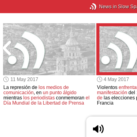
News in Slow Sp
11 May 2017
4 May 2017
a
La represión de
los medios de
Violentos
enfrent
comunicación
, en
un punto álgido
manifestación
del 
mientras
los periodistas
conmemoran
el
de
las elecciones 
Día Mundial de la Libertad de Prensa
Francia