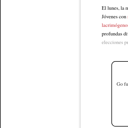
Article
El lunes, la
Jóvenes con
lacrimógeno
profundas di
elecciones p
Go fu