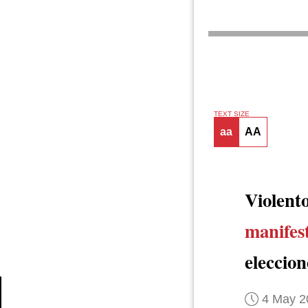
TEXT SIZE
aa
AA
Violent
manifes
eleccion
4 May 2