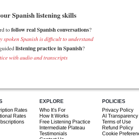
ur Spanish listening skills
follow real Spanish conversations
ard to
?
 spoken Spanish is difficult to understand
listening practice in Spanish
 guided
?
tice with audio and transcripts
S
EXPLORE
POLICIES
iption Rates
Who It's For
Privacy Policy
ional Rates
How It Works
AI Transparency
ubscriptions
Free Listening Practice
Terms of Use
Intermediate Plateau
Refund Policy
Testimonials
Cookie Preferen