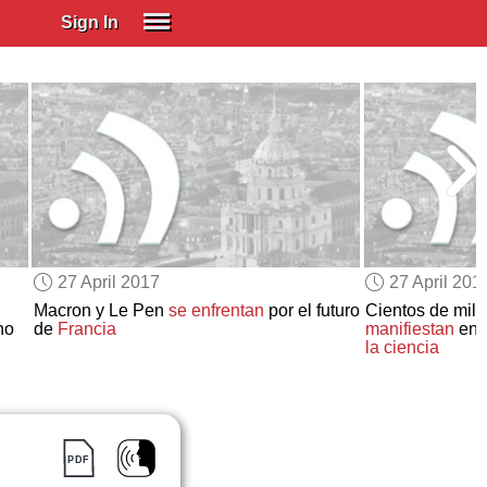
Sign In
SIGN IN
Spanish (Spain)
Spanish (Latino)
SUBSCRIBE
EDUCATIONAL LICENSES
GIFT CARDS
27 April 2017
27 April 201
OTHER LANGUAGES
Macron y Le Pen
se enfrentan
por el futuro
Cientos de mil
no
de
Francia
manifiestan
en 
ABOUT US
la ciencia
ADJUST COLORS