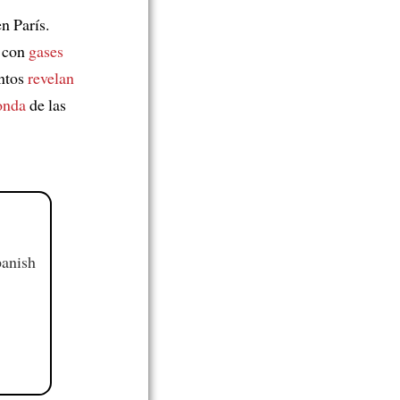
n París.
ó con
gases
entos
revelan
onda
de las
panish