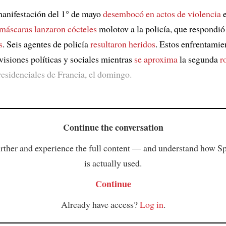
 manifestación del 1° de mayo
desembocó en actos de violencia
e
máscaras
lanzaron
cócteles
molotov a la policía, que respondi
s
. Seis agentes de policía
resultaron heridos
. Estos enfrentami
visiones políticas y sociales mientras
se aproxima
la segunda
r
residenciales de Francia, el domingo.
Continue the conversation
rther and experience the full content — and understand how S
is actually used.
Continue
Already have access?
Log in
.