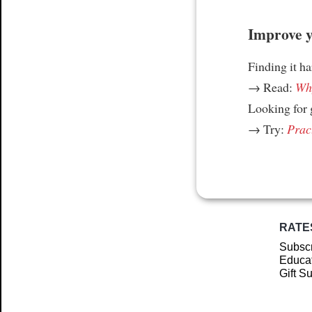
Improve yo
Finding it h
→ Read:
Why
Looking for
→ Try:
Prac
RATE
Subscr
Educat
Gift S