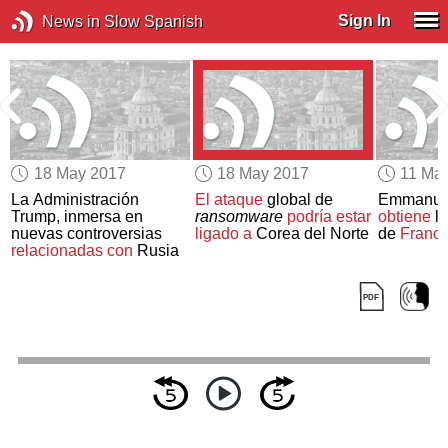
Sign In
News in Slow Spanish
18 May 2017
18 May 2017
11 Ma
La Administración
El ataque
global de
Emmanue
Trump, inmersa en
ransomware
podría estar
obtiene
la
nuevas controversias
ligado a
Corea del Norte
de
Franci
relacionadas con
Rusia