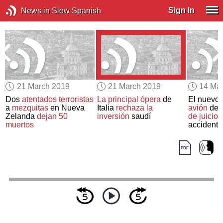
Sign In
News in Slow Spanish
21 March 2019
21 March 2019
14 Ma
Dos
atentados terroristas
La principal ópera
de
El nuevo
a
mezquitas
en Nueva
Italia
rechaza la
avión
de 
e
Zelanda
dejan 50
inversión
saudí
de juicio
t
muertos
accidente