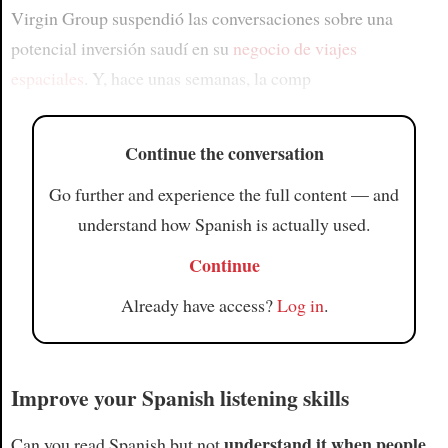
Virgin Group suspendió las conversaciones sobre una
potencial inversión saudí en su
negocio de viajes
espaciales
. Y, hace unas semanas, la comp
Continue the conversation
Go further and experience the full content — and
understand how Spanish is actually used.
Continue
Already have access?
Log in
.
Improve your Spanish listening skills
understand it when people
Can you read Spanish but not