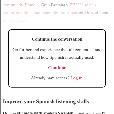
continuada
.
Francia
, Gran Bretaña y
EE.UU.
se han
comprometido a mantener
algunas
tropas
en Siria, al menos
a corto plazo
.
Continue the conversation
Go further and experience the full content — and
understand how Spanish is actually used.
Continue
Already have access?
Log in
.
Improve your Spanish listening skills
struggle with spoken Spanish
Do you
at natural speed?