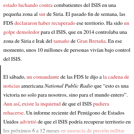
estado luchando contra
combatientes del ISIS en una
pequeña zona al
sur
de Siria. El pasado fin de semana, las
FDS
declararon haber recuperado
ese territorio. Ha sido
un
golpe demoledor
para el ISIS, que en 2014 controlaba una
zona de Siria e Irak del
tamaño
de
Gran Bretaña
. En ese
momento, unos 10 millones de personas vivían bajo control
del ISIS.
El sábado,
un comandante
de las FDS le dijo a
la cadena de
Article
noticias
americana
National Public Radio
que “esto es una
victoria no solo para nosotros, sino para el mundo entero”.
Aun así
,
existe la inquietud
de que el ISIS
pudiera
rehacerse
. Un informe reciente del Pentágono de Estados
Unidos
advirtió
de que el ISIS podría recuperar territorio en
los próximos 6 a 12 meses
en ausencia de
presión militar