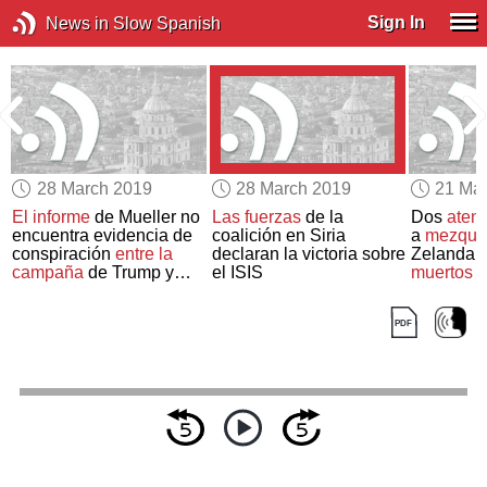
Sign In
News in Slow Spanish
28 March 2019
28 March 2019
21 Ma
El informe
de Mueller no
Las fuerzas
de la
Dos
atent
encuentra evidencia de
coalición en Siria
a
mezquit
conspiración
entre la
declaran la victoria sobre
Zelanda
campaña
de Trump y
el ISIS
muertos
Rusia