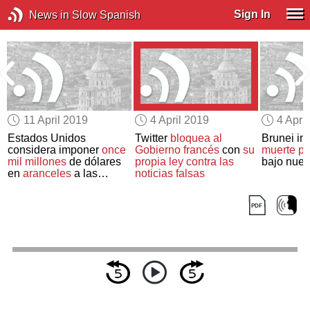
Sign In
News in Slow Spanish
11 April 2019
4 April 2019
4 Apri
Estados Unidos
Twitter
bloquea al
Brunei i
considera imponer
once
Gobierno francés
con
su
muerte po
mil millones
de dólares
propia ley contra
las
bajo nue
en
aranceles
a las
noticias falsas
importaciones de la UE