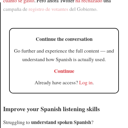
cuánto se gastó
. Pero ahora Twitter
ha rechazado
una
campaña de
registro de votantes
del Gobierno.
Article
Continue the conversation
Go further and experience the full content — and
understand how Spanish is actually used.
Continue
Already have access?
Log in
.
Improve your Spanish listening skills
understand spoken Spanish
Struggling to
?