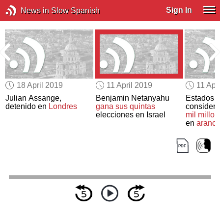
Sign In
News in Slow Spanish
18 April 2019
11 April 2019
11 Apr
Julian Assange,
Benjamin Netanyahu
Estados 
detenido en
Londres
gana sus quintas
consider
elecciones en Israel
mil millo
en
arance
importaci