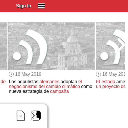
Sign In
SIGN IN
Spanish (Spain)
Spanish (Latino)
SUBSCRIBE
EDUCATIONAL LICENSES
GIFT CARDS
16 May 2019
16 May 201
OTHER LANGUAGES
 de
Los populistas
alemanes
adoptan
el
El estado
ameri
l
negacionismo del cambio climático
como
un proyecto de 
ABOUT US
nueva estrategia de
campaña
ADJUST COLORS