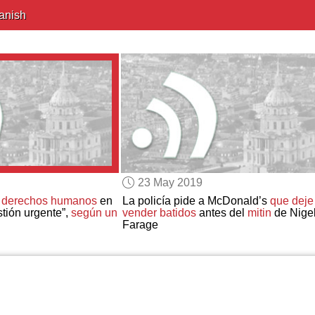
anish
23 May 2019
s derechos humanos
en
La policía pide a McDonald’s
que deje
stión urgente”,
según un
vender batidos
antes del
mitin
de Nige
Farage