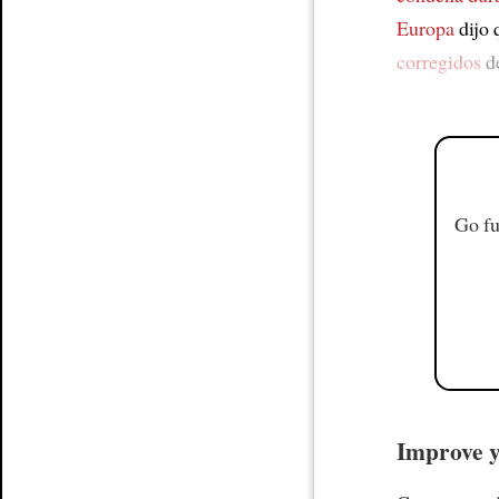
Europa
dijo 
corregidos
de
Go fu
Improve yo