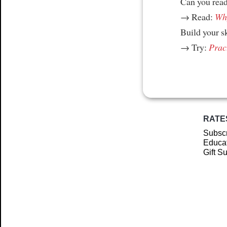
Can you read
→ Read:
Why
Build your s
→ Try:
Prac
RATE
Subscr
Educat
Gift S