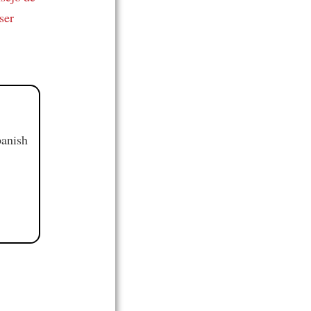
ser
panish