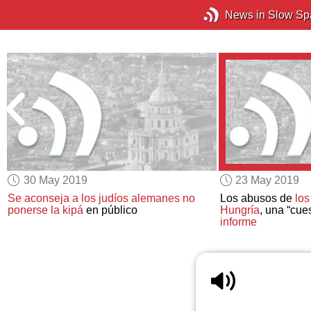
News in Slow Sp
30 May 2019
23 May 2019
y
Se aconseja a los judíos alemanes
no
Los abusos de
lo
ponerse la kipá
en público
Hungría
, una “cue
informe