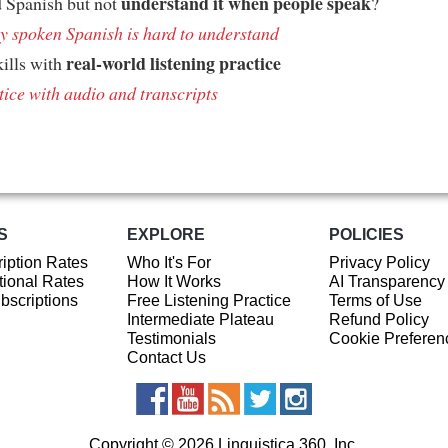
understand it when people speak
 Spanish but not
?
 spoken Spanish is hard to understand
real-world listening practice
kills with
tice with audio and transcripts
S
EXPLORE
POLICIES
iption Rates
Who It's For
Privacy Policy
ional Rates
How It Works
AI Transparency
ubscriptions
Free Listening Practice
Terms of Use
Intermediate Plateau
Refund Policy
Testimonials
Cookie Preferen
Contact Us
Copyright © 2026 Linguistica 360, Inc.