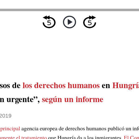
sos de
los derechos humanos
en
Hungrí
ón urgente”,
según un informe
2019
a
principal
agencia europea de derechos humanos publicó un in
amente
el tratamiento
que Hungría da a los inmigrantes.
El Con