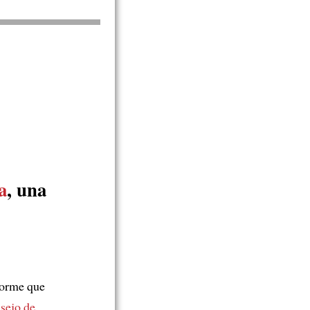
a
, una
forme que
sejo de