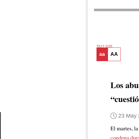
TEXT SIZE
aa
AA
Los abu
“cuesti
23 May 
El martes, l
Article
condena dur