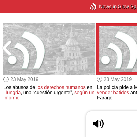
News in Slow Sp
23 May 2019
23 May 2019
Los abusos de
los derechos humanos
en
La policía pide a
Hungría
, una “cuestión urgente”,
según un
vender batidos
ant
informe
Farage