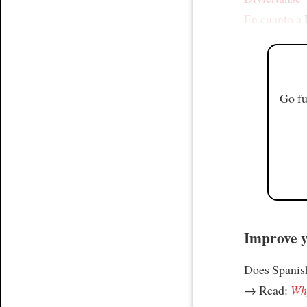
En cuanto a
Go fu
Improve yo
Does Spanish
→ Read:
Why