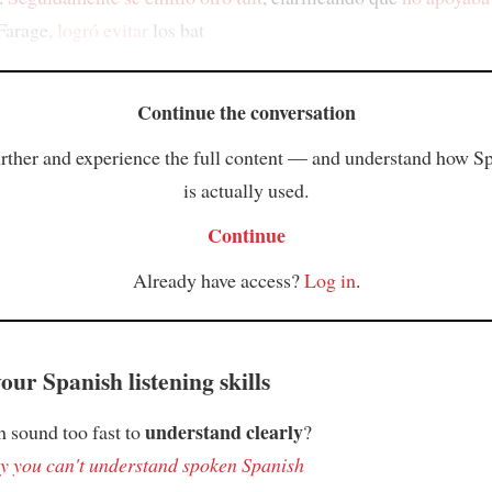
Farage,
logró evitar
los bat
Continue the conversation
rther and experience the full content — and understand how S
is actually used.
Continue
Already have access?
Log in
.
ur Spanish listening skills
understand clearly
 sound too fast to
?
 you can't understand spoken Spanish