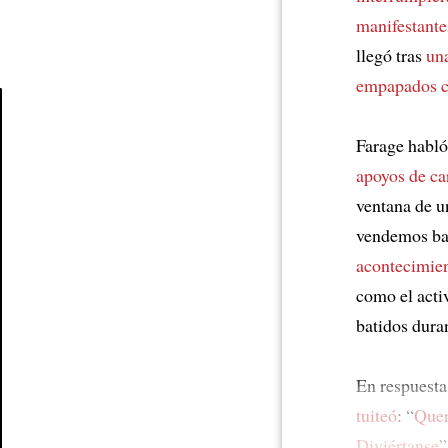
manifestante
llegó tras
un
empapados c
Farage habló
Article
apoyos
de ca
ventana de 
vendemos ba
acontecimien
como el acti
batidos dura
En respuesta
tuiteó
: “
Quer
Diviértanse
”