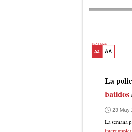
TEXT SIZE
aa
AA
La poli
batidos
23 May 
La semana pa
interrumpie