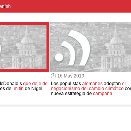
anish
16 May 2019
 McDonald’s
que deje de
Los populistas
alemanes
adoptan
el
es del
mitin
de Nigel
negacionismo del cambio climático
co
nueva estrategia de
campaña