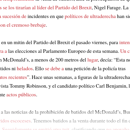
s
se los tirarían al
líder del Partido del Brexit
, Nigel Farage. La
a sucesión de
incidentes en que
políticos de ultraderecha
han si
on el cremoso brebaje
.
 en un mitin del Partido del Brexit el pasado viernes, para
inten
ra a
las elecciones al Parlamento Europeo de esta semana.
Un c
un McDonald’s, a menos de 200 metros del
lugar
, decía: “Esta 
tidos ni
helados
. Ello
se debe a
una petición de la policía tras
tos recientes
”. Hace unas semanas, a figuras de la ultraderech
vista Tommy Robinson, y el candidato político Carl Benjamin, l
nte
actos públicos
.
 a las noticias de la prohibición de batidos del McDonald’s, B
idos escoceses
. Tenemos batidos a la venta durante todo el fin
.
Seguidamente
se emitió otro tuit
, clarificando que
no apoyaba