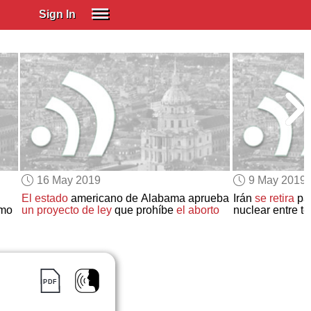
Sign In
SIGN IN
Spanish (Spain)
Spanish (Latino)
SUBSCRIBE
EDUCATIONAL LICENSES
GIFT CARDS
16 May 2019
9 May 2019
OTHER LANGUAGES
El estado
americano de Alabama aprueba
Irán
se retira
par
mo
un proyecto de ley
que prohíbe
el aborto
nuclear entre t
ABOUT US
ADJUST COLORS