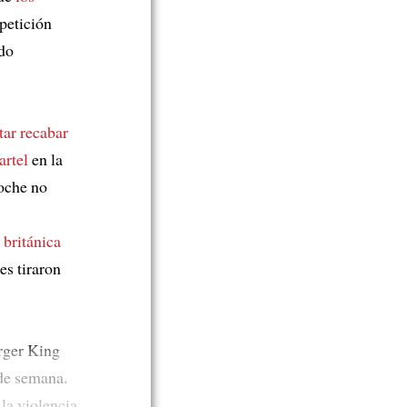
 petición
do
tar recabar
artel
en la
noche no
a
británica
es tiraron
urger King
 de semana.
la violencia.