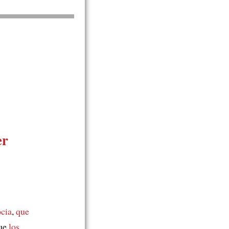
er
cia
,
que
que
los