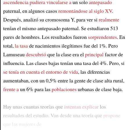
ascendencia
pudiera vincularse a
un solo
antepasado
paternal, en algunos casos
remontándose al
siglo XV
.
Después, analizó su cromosoma Y, para ver si
realmente
tenían el mismo antepasado paternal. Se estudiaron 513
pares de hombres. Los resultados fueron
sorprendentes
. En
total,
la tasa
de nacimientos ilegítimos fue del 1%. Pero
Lamuseau
descubrió
que la clase era el
principal
factor de
influencia. Las clases bajas tenían una tasa del 4%. Pero, si
se tenía en cuenta
el entorno de vida
, las diferencias
aumentaban, con un 0,5% entre la gente de clase alta rural,
frente a
un 6% para las
poblaciones
urbanas de clase baja.
Hay unas cuantas teorías que
intentan explicar
los
resultados del estudio. Van desde una teoría que
propone
que las mujeres de