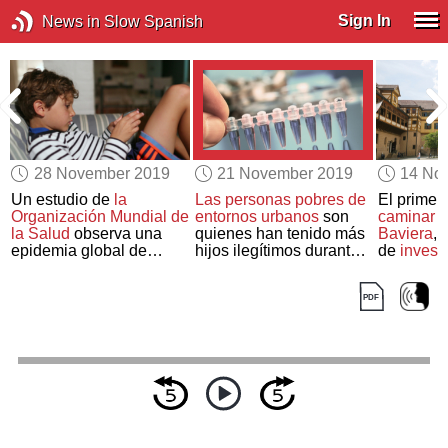
Sign In
News in Slow Spanish
28 November 2019
21 November 2019
14 No
o
Un estudio de
la
Las personas pobres de
El primer
Organización Mundial de
entornos urbanos
son
caminar e
la Salud
observa una
quienes han tenido más
Baviera
, 
epidemia global de
hijos ilegítimos durante
de
invest
inactividad
física
en los
los últimos 500 años,
niños
según un estudio