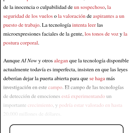
de la inocencia o culpabilidad de
un sospechoso
,
la
seguridad de los vuelos
o
la valoración
de
aspirantes a un
puesto de trabajo
. La tecnología
intenta leer
las
microexpresiones faciales de la gente,
los tonos de voz
y
la
postura corporal
.
Aunque
AI Now
y otros
alegan
que la tecnología disponible
actualmente todavía es imperfecta, insisten en que las leyes
deberían dejar la puerta abierta para que
se haga
más
investigación en este
campo
. El campo de las tecnologías
de detección de emociones
está experimentando
un
importante
crecimiento
, y
podría estar valorado en hasta
20.000 millones de dólares.