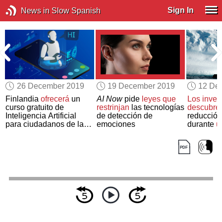
Sign In
News in Slow Spanish
26 December 2019
19 December 2019
12 De
Finlandia
ofrecerá
un
AI Now
pide
leyes que
Los inves
curso gratuito de
restrinjan
las tecnologías
descubre
Inteligencia Artificial
de detección de
reducción
para ciudadanos de la
emociones
durante
u
UE
estancia e