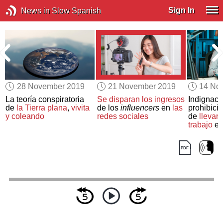
Sign In
News in Slow Spanish
28 November 2019
21 November 2019
14 No
La teoría conspiratoria
Se disparan los ingresos
Indignació
s
de
la Tierra plana
,
vivita
de los
influencers
en
las
prohibici
a
y coleando
redes sociales
de
llevar 
trabajo
e