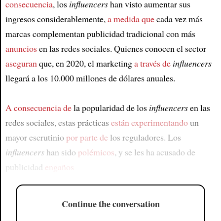
consecuencia
, los
influencers
han visto aumentar sus
ingresos considerablemente,
a medida que
cada vez más
marcas complementan publicidad tradicional con más
anuncios
en las redes sociales. Quienes conocen el sector
aseguran
que, en 2020, el marketing
a través de
influencers
llegará a los 10.000 millones de dólares anuales.
A consecuencia de
la popularidad de los
influencers
en las
redes sociales, estas prácticas
están experimentando
un
mayor escrutinio
por parte de
los reguladores. Los
influencers
han sido
polémicos
, y se les ha acusado de
publicidad
engaños
Continue the conversation