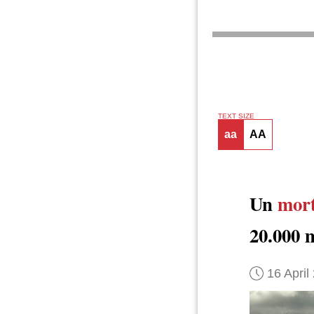
TEXT SIZE
aa
AA
Un
mort
20.000 
16 April