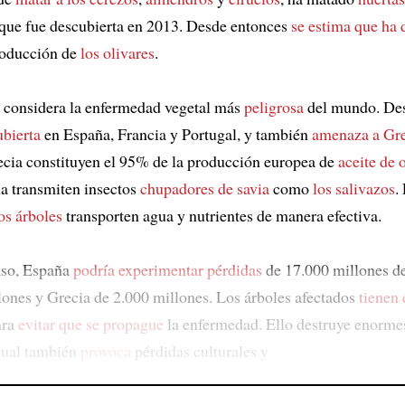
e que fue descubierta en 2013. Desde entonces
se estima que ha 
roducción de
los olivares
.
 considera la enfermedad vegetal más
peligrosa
del mundo. Des
ubierta
en España, Francia y Portugal, y también
amenaza a
Gre
cia constituyen el 95% de la producción europea de
aceite de 
a transmiten insectos
chupadores de savia
como
los salivazos
.
os árboles
transporten agua y nutrientes de manera efectiva.
aso, España
podría experimentar pérdidas
de 17.000 millones de 
lones y Grecia de 2.000 millones. Los árboles afectados
tienen 
ara
evitar que se propague
la enfermedad. Ello destruye enorm
 cual también
provoca
pérdidas culturales y