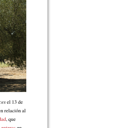
ces
el 13 de
n relación al
dad
, que
 enteras
en