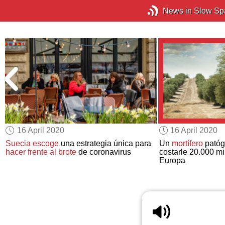
News in Slow Sp
16 April 2020
16 April 2020
Suecia escoge
una estrategia única para
Un
mortífero
patóg
hacer frente al brote
de coronavirus
costarle 20.000 mi
Europa