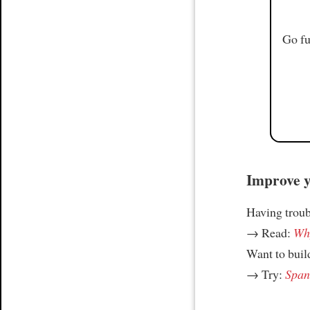
Go fu
Improve yo
Having trou
→ Read:
Why
Want to build
→ Try:
Spani