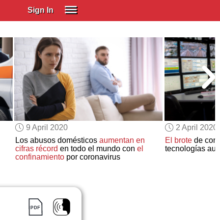
Sign In
SIGN IN
Spanish (Spain)
Spanish (Latino)
SUBSCRIBE
EDUCATIONAL LICENSES
GIFT CARDS
9 April 2020
2 April 2020
OTHER LANGUAGES
Los abusos domésticos
aumentan en
El brote
de coron
cifras récord
en todo el mundo con
el
tecnologías aut
ABOUT US
confinamiento
por coronavirus
ADJUST COLORS