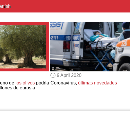
anish
9 April 2020
eno de
los olivos
podría
Coronavirus,
últimas novedades
llones de euros a