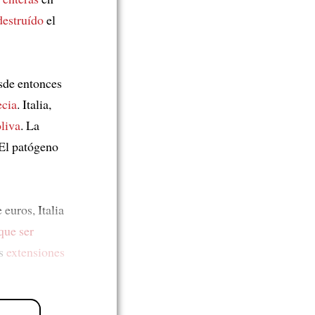
destruído
el
de entonces
cia
. Italia,
oliva
. La
 El patógeno
euros, Italia
que ser
es
extensiones