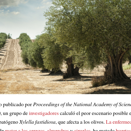
o publicado por
Proceedings of the National Academy of Scien
0, un grupo de
investigadores
calculó el peor escenario posible e
 patógeno
Xylella fastidiosa
, que afecta a los olivos.
La enferme
ede
matar a
los cerezos
,
almendros
y
ciruelos
, ha matado
huertas