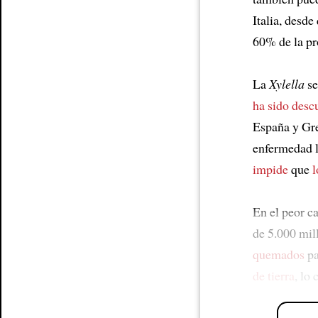
Italia, desd
60% de la p
La
Xylella
se
ha sido desc
España y Gre
enfermedad l
impide
que
l
En el peor c
de 5.000 mil
quemados
p
de tierra
, lo